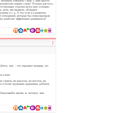
а начинать говорить с ним. С ним просто
произнесено первое слово!
Условия
для того,
ветствующих отделов мозга шло успешно.
, дети, как правило, обладают
ими и т. д. А что если и в развитии
ой отношений, которые бы стимулировали
но наиболее эффективно развиваться?
йтесь ему - это окрыляет малыша, это
а в игре.
и словом, ни вздохом, ни жестом, ни
ее и более трудными заданиями, ребенок
Записывайте время, за которое вам