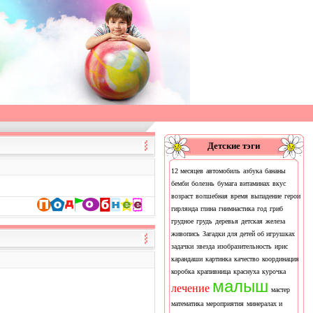
Детские тэги
12 месяцев
автомобиль
азбука
бананы
бемби
болезнь
бумага
витаминах
вкус
возраст
волшебная
время
выпадение
герои
гирлянда
глина
гнимнастика
год
гриб
грудное
грудь
деревья
детская
железа
живопись
Загадки для детей об игрушках
задачки
звезда
изобразительность
ирис
карандаши
картинка
качество
координация
коробка
крапивница
краснуха
курочка
малыш
лечение
мастер
математика
мероприятия
минералах и