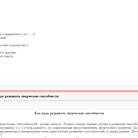
ам и выдыхаем («тсс…»).
чами.
ручки отдохнули»)
м в ладоши.
т тексту.
адо развивать творческие способности
Как надо развивать творческие способности
творческих способностей -
раннее начало.
Точнее говоря, первые толчки к развитию способ
олзания, т. е. с очень раннего, по современным представлениям, физического развития. Да 
струментами и материалами тоже дают толчки развитию способностей, и самых разных. Но 
ь?