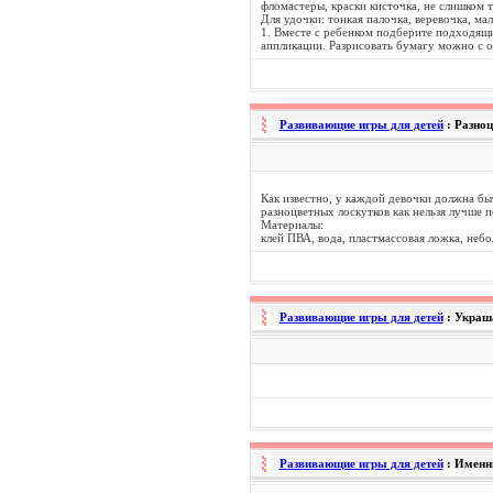
фломастеры, краски кисточка, не слишком т
Для удочки: тонкая палочка, веревочка, ма
1. Вместе с ребенком подберите подходящи
аппликации. Разрисовать бумагу можно с о
Развивающие игры для детей
: Разно
Как известно, у каждой девочки должна бы
разноцветных лоскутков как нельзя лучше п
Материалы:
клей ПВА, вода, пластмассовая ложка, неб
Развивающие игры для детей
: Украш
Развивающие игры для детей
: Именн