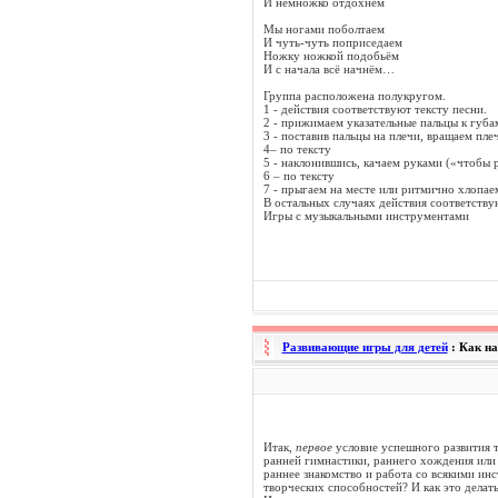
И немножко отдохнём
Мы ногами поболтаем
И чуть-чуть поприседаем
Ножку ножкой подобьём
И с начала всё начнём…
Группа расположена полукругом.
1 - действия соответствуют тексту песни.
2 - прижимаем указательные пальцы к губ
3 - поставив пальцы на плечи, вращаем пле
4– по тексту
5 - наклонившись, качаем руками («чтобы 
6 – по тексту
7 - прыгаем на месте или ритмично хлопае
В остальных случаях действия соответствую
Игры с музыкальными инструментами
Развивающие игры для детей
: Как н
Итак,
первое
условие успешного развития 
ранней гимнастики, раннего хождения или п
раннее знакомство и работа со всякими ин
творческих способностей? И как это делат