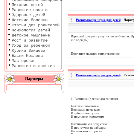
Питание детей
Развитие памяти
Здоровье детей
Детские болезни
Развивающие игры для детей
: Нарис
Статьи для родителей
Психология детей
Детское мышление
Взрослый рисует тучку на листе бумаги. П
Рост и развитие
и с одежды).
Уход за ребенком
Кубики Зайцева
Прочтите малышу стихотворение:
Басни Крылова
Мастерская
Развитие и занятия
Развивающие игры для детей
: Разви
Партнеры
1. Разминка (для начала занятия)
Головами покиваем
Носиками помотаем
И зубами постучим
И немножко помолчим
Плечиками мы покрутим
И про ручки не забудем
Пальчиками потрясём