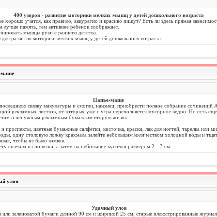
400 узоров - развитие моторики мелких мышц у детей дошкольного возраста
ые хорошо учатся, как правило, аккуратно и красиво пишут? Есть ли здесь прямая зависимост
 лучше память, тем активнее ребенок соображает.
нировать мышцы руки с раннего детства.
 для развития моторики мелких мышц у детей дошкольного возраста.
-маше
Папье-маше
и последнюю связку макулатуры и смогли, наконец, приобрести полное собрание сочинений
рой рекламных листков, от которых уже с утра переполняется мусорное ведро. Но есть еще
зетам и ненужным рекламным бумажкам вторую жизнь.
 проспекты, цветные бумажные салфетки, кисточка, краски, лак для ногтей, тарелка или мис
л воды, одну столовую ложку крахмала залейте небольшим количеством холодной воды и тщат
вая, чтобы не было комков.
ету сначала на полоски, а затем на небольшие кусочки размером 2—3 см.
ый улов
Удачный улов
 или зеленоватой бумаги длиной 90 см и шириной 25 см, старые иллюстрированные журнал