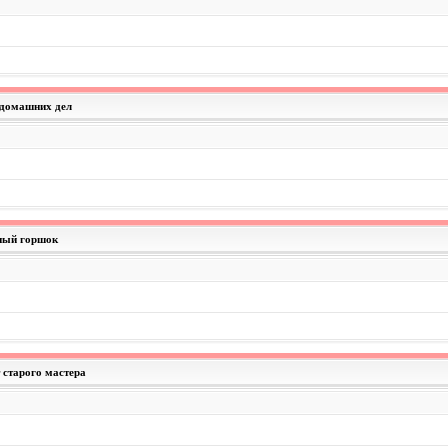
 домашних дел
ный горшок
т старого мастера