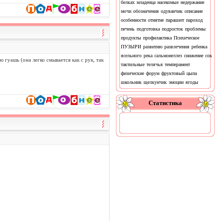
белках
младенца
насекомые
недержание
мочи
обозначения
одуванчик
описание
особенности
отнятие
парашют
пароход
печень
подготовка
подросток
проблемы
продукты
профилактика
Психическое
ПУЗЫРИ
развитию
развлечения
ребенка
ясельного
река
сальмонеллез
снижение
сок
гуашь (она легко смывается как с рук, так
тактильные
телячья
темперамент
физические
форум
фруктовый
цыпа
школьник
щелкунчик
эмоции
ягоды
Статистика