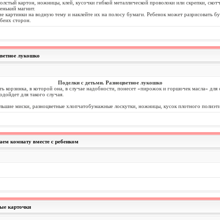
олстый картон, ножницы, клей, кусочки гибкой металлической проволоки или скрепки, скотч
ленький магнит.
е картинки на водную тему и наклейте их на полосу бумаги. Ребенок может разрисовать б
беих сторон.
цветное лукошко
Поделки с детьми. Разноцветное лукошко
ть корзинка, в которой она, в случае надобности, понесет «пирожок и горшочек масла» для
одойдет для такого случая.
ольшие миски, разноцветные хлопчатобумажные лоскутки, ножницы, кусок плотного полиэти
аем комнату вместе с ребенком
ые карточки