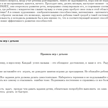
обного вопроса, когда учат ребенка разговаривать. Никто не задумывается, пора или не пор
е и не воспринимает, кажется, ничего. Проходит пять, десять месяцев, наступает момент - 
ЗАРАНЕЕ, они
опережали
развитие речи, непрерывно стимулировали его, и созревание соот
, где ребенок с младенчества слышит музыку и очень рано пробует свои силы в этой области
ми? А в семьях художников - изобразительными способностями, математиков - математическ
образом: насколько это возможно, заранее окружить ребенка такой средой и такой систем
льность и исподволь развивали бы в нем именно то, что в соответствующий момент способ
словие эффективного развития способностей.
ла игр с детьми
Правила игр с детьми
нку, и взрослому. Каждый успех малыша - это обоюдное достижение, и ваше и его. Раду
е заставляйте его играть, не доводите занятия играми до пресыщения. Не обижайте ребенк
е задания дети должны делать самостоятельно. Наберитесь терпения и не подсказывайте н
ать все самому и отыскивать ошибки тоже. Поднимаясь постепенно и справляясь со все бол
ь задач, прежде чем давать задания детям, обязательно попробуйте выполнить их сами. 
тесь делать ее быстрее.