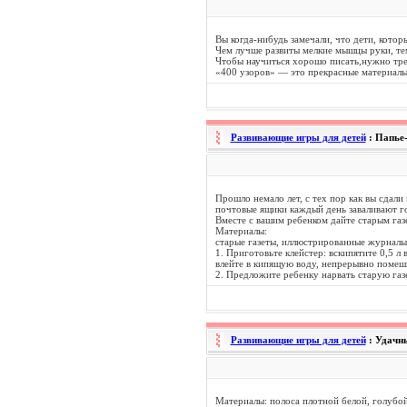
Вы когда-нибудь замечали, что дети, котор
Чем лучше развиты мелкие мышцы руки, тем
Чтобы научиться хорошо писать,нужно тре
«400 узоров» — это прекрасные материалы
Развивающие игры для детей
: Папье
Прошло немало лет, с тех пор как вы сдал
почтовые ящики каждый день заваливают го
Вместе с вашим ребенком дайте старым га
Материалы:
старые газеты, иллюстрированные журналы и
1. Приготовьте клейстер: вскипятите 0,5 
влейте в кипящую воду, непрерывно помеши
2. Предложите ребенку нарвать старую газ
Развивающие игры для детей
: Удачн
Материалы: полоса плотной белой, голубой