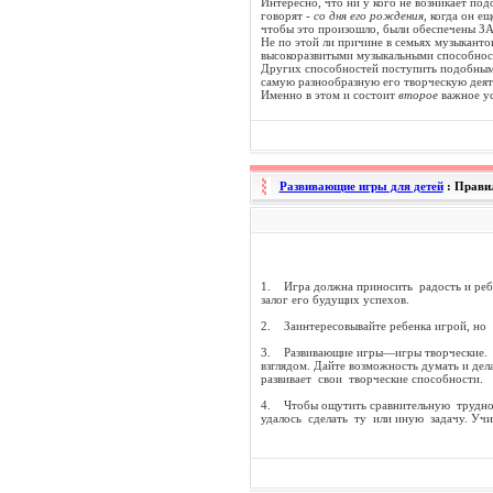
Интересно, что ни у кого не возникает под
говорят -
со дня его рождения,
когда он ещ
чтобы это произошло, были обеспечены 
Не по этой ли причине в семьях музыкантов
высокоразвитыми музыкальными способностя
Других способностей поступить подобным 
самую разнообразную его творческую деяте
Именно в этом и состоит
второе
важное у
Развивающие игры для детей
: Прави
1. Игра должна приносить радость и ребе
залог его будущих успехов.
2. Заинтересовывайте ребенка игрой, но н
3. Развивающие игры—игры творческие. Вс
взглядом. Дайте возможность думать и дел
развивает свои творческие способности.
4. Чтобы ощутить сравнительную трудност
удалось сделать ту или иную задачу. Учи