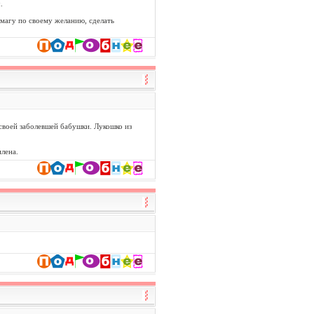
.
умагу по своему желанию, сделать
 своей заболевшей бабушки. Лукошко из
лена.