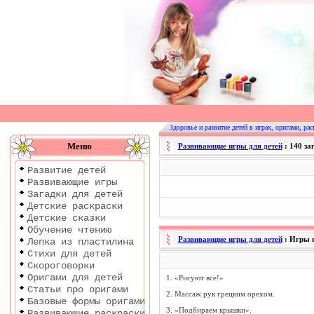
Оригами
|
Раскраски
Здоровье и развитие детей в играх, оригами, рас
|
Меню
Развивающие игры для детей
: 140 за
Развитие
Развитие детей
детей
Развивающие игры
Загадки для детей
Детские раскраски
Детские сказки
Обучение чтению
Развивающие игры для детей
: Игры 
Лепка из пластилина
Стихи для детей
Скороговорки
Оригами для детей
1. «Рисуют все!»
Статьи про оригами
2. Массаж рук грецким орехом.
Базовые формы оригами
3. «Подбираем крышки».
Развивающие раскраски