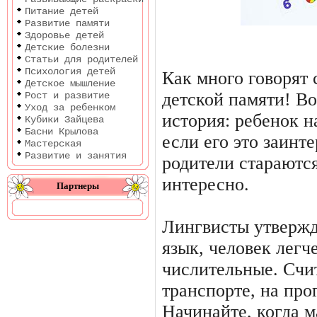
Питание детей
Развитие памяти
Здоровье детей
Детские болезни
Статьи для родителей
Психология детей
Как много говорят 
Детское мышление
детской памяти! Во
Рост и развитие
Уход за ребенком
история: ребенок н
Кубики Зайцева
Басни Крылова
если его это заинте
Мастерская
Развитие и занятия
родители стараютс
интересно.
Партнеры
Лингвисты утвержд
язык, человек легч
числительные. Счи
транспорте, на прог
Начинайте, когда 