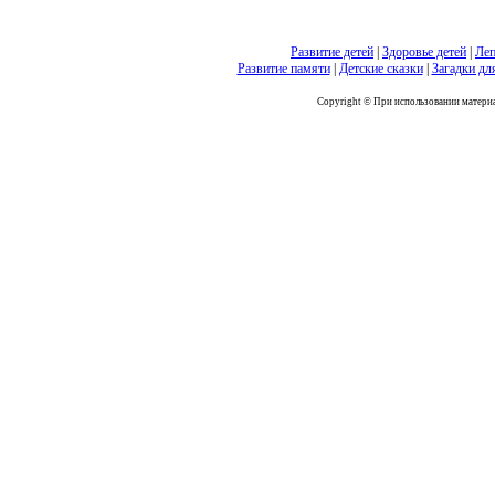
Развитие детей
|
Здоровье детей
|
Леп
Развитие памяти
|
Детские сказки
|
Загадки дл
Copyright © При использовании материал