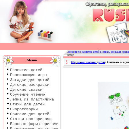
Оригами
|
Раскраски
Здоровье и развитие детей в играх, оригами, раскр
везде
|
Меню
Обучение чтению детей
: Считать всегда
Развитие
Развитие детей
детей
Развивающие игры
Загадки для детей
Детские раскраски
Детские сказки
Обучение чтению
Лепка из пластилина
Стихи для детей
Скороговорки
Оригами для детей
Статьи про оригами
Базовые формы оригами
Развивающие раскраски