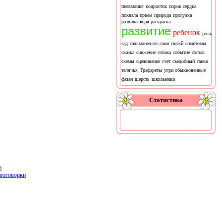
пневмония
подросток
порок сердца
похвала
прием
природа
прогулка
развивающая раскраска
развитие
ребенок
роль
сад
сальмонеллез
сами
свежй
симптомы
сказка
снижение
собака
событие
состав
схемы
сцеживание
счет
съедобный
танки
телячья
Трафареты
угри обыкновенные
фазан
шерсть
школьники
Статистика
а
роговорки