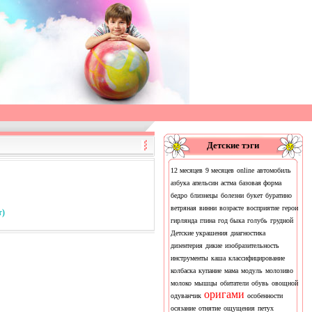
Детские тэги
12 месяцев
9 месяцев
online
автомобиль
азбука
апельсин
астма
базовая форма
бедро
близнецы
болезни
букет
буратино
ветряная
винни
возрасте
восприятие
герои
т)
гирлянда
глина
год быка
голубь
грудной
Детские украшения
диагностика
дизентерия
дикие
изобразительность
инструменты
каша
классифицирование
колбаска
купание
мама
модуль
молозиво
молоко
мышцы
обитатели
обувь
овощной
оригами
одуванчик
особенности
осязание
отнятие
ощущения
петух