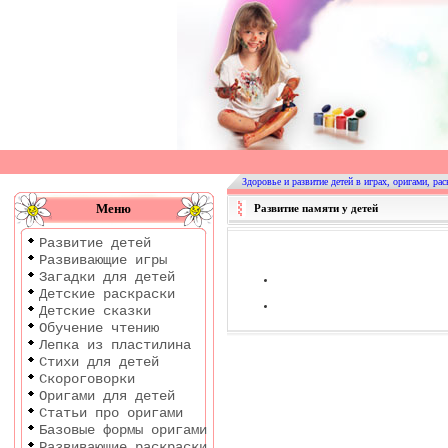
Оригами
|
Раскраски
Здоровье и развитие детей в играх, оригами, рас
|
Меню
Развитие памяти у детей
Развитие
Развитие детей
детей
Развивающие игры
Загадки для детей
Детские раскраски
Детские сказки
Обучение чтению
Лепка из пластилина
Стихи для детей
Скороговорки
Оригами для детей
Статьи про оригами
Базовые формы оригами
Развивающие раскраски