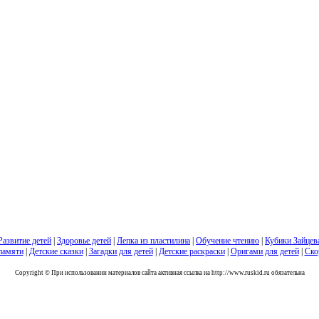
Развитие детей
|
Здоровье детей
|
Лепка из пластилина
|
Обучение чтению
|
Кубики Зайцев
памяти
|
Детские сказки
|
Загадки для детей
|
Детские раскраски
|
Оригами для детей
|
Ско
Copyright © При использовании материалов сайта активная ссылка на http://www.ruskid.ru обязательна