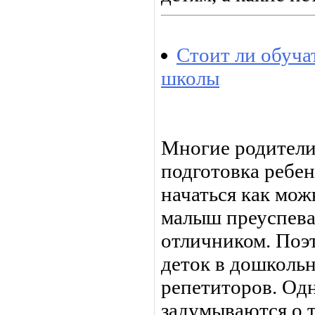
Стоит ли обуча
школы
Многие родители
подготовка ребен
начаться как мож
малыш преуспевал
отличником. Поэ
деток в дошколь
репетиторов. Одн
задумываются о т