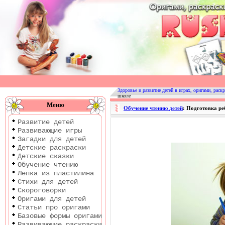
Оригами
|
Раскраски
Здоровье и развитие детей в играх, оригами, раскр
школе
|
Меню
Обучение чтению детей
: Подготовка ре
Развитие
Развитие детей
детей
Развивающие игры
Загадки для детей
Детские раскраски
Детские сказки
Обучение чтению
Лепка из пластилина
Стихи для детей
Скороговорки
Оригами для детей
Статьи про оригами
Базовые формы оригами
Развивающие раскраски