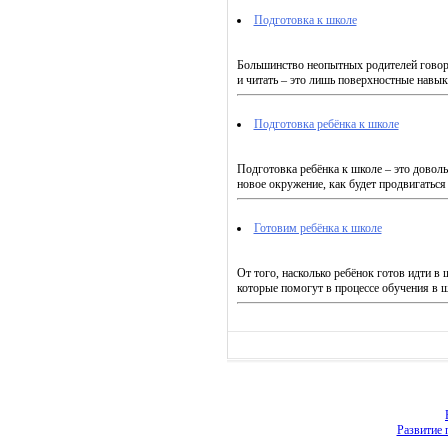
Подготовка к школе
Большинство неопытных родителей говорят:
и читать – это лишь поверхностные навык
Подготовка ребёнка к школе
Подготовка ребёнка к школе – это довольн
новое окружение, как будет продвигаться
Готовим ребёнка к школе
От того, насколько ребёнок готов идти в 
которые помогут в процессе обучения в ш
Развитие 