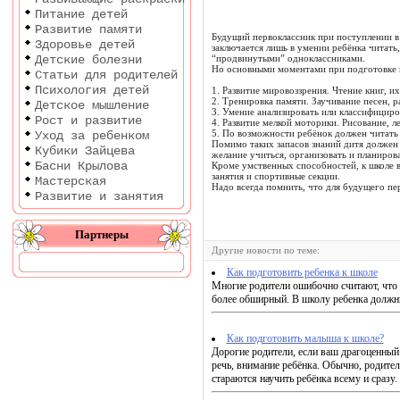
Питание детей
Развитие памяти
Будущий первоклассник при поступлении в
Здоровье детей
заключается лишь в умении ребёнка читать,
Детские болезни
“продвинутыми” одноклассниками.
Но основными моментами при подготовке к
Статьи для родителей
Психология детей
1. Развитие мировоззрения. Чтение книг, 
2. Тренировка памяти. Заучивание песен, 
Детское мышление
3. Умение анализировать или классифициров
Рост и развитие
4. Развитие мелкой моторики. Рисование, л
5. По возможности ребёнок должен читать 
Уход за ребенком
Помимо таких запасов знаний дитя должен 
Кубики Зайцева
желание учиться, организовать и планирова
Басни Крылова
Кроме умственных способностей, к школе в
занятия и спортивные секции.
Мастерская
Надо всегда помнить, что для будущего пер
Развитие и занятия
Партнеры
Другие новости по теме:
Как подготовить ребенка к школе
Многие родители ошибочно считают, что го
более обширный. В школу ребенка должны 
Как подготовить малыша к школе?
Дорогие родители, если ваш драгоценный р
речь, внимание ребёнка. Обычно, родител
стараются научить ребёнка всему и сразу.