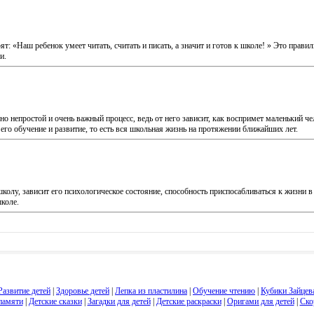
 «Наш ребенок умеет читать, считать и писать, а значит и готов к школе! » Это правиль
и.
о непростой и очень важный процесс, ведь от него зависит, как воспримет маленький че
 его обучение и развитие, то есть вся школьная жизнь на протяжении ближайших лет.
школу, зависит его психологическое состояние, способность приспосабливаться к жизни в
коле.
Развитие детей
|
Здоровье детей
|
Лепка из пластилина
|
Обучение чтению
|
Кубики Зайцев
памяти
|
Детские сказки
|
Загадки для детей
|
Детские раскраски
|
Оригами для детей
|
Ско