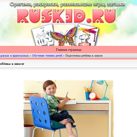
Главная страница
красках и аудиосказках
»
Обучение чтению детей
» Подготовка ребёнка к школе
ребёнка к школе