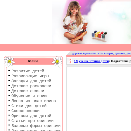
Оригами
|
Раскраски
Здоровье и развитие детей в играх, оригами, рас
|
Меню
Обучение чтению детей
: Подготовка 
Развитие
Развитие детей
детей
Развивающие игры
Загадки для детей
Детские раскраски
Детские сказки
Обучение чтению
Лепка из пластилина
Стихи для детей
Скороговорки
Оригами для детей
Статьи про оригами
Базовые формы оригами
Развивающие раскраски