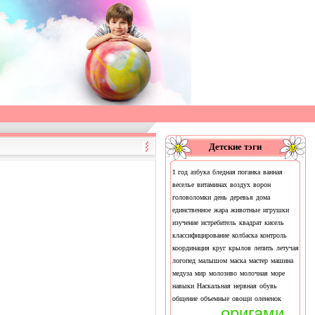
Детские тэги
1 год
азбука
бледная поганка
ванная
веселье
витаминах
воздух
ворон
головоломки
день
деревья
дома
единственное
жара
животные
игрушки
изучение
истребитель
квадрат
кисель
классифицирование
колбаска
контроль
координация
круг
крылов
лепить
летучая
логопед
малышом
маска
мастер
машина
медуза
мир
молозиво
молочная
море
навыки
Наскальная
нервная
обувь
общение
объемные
овощи
олененок
оригами