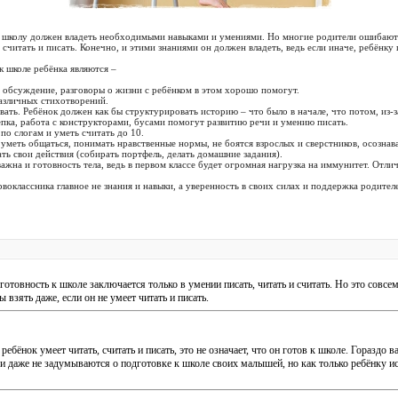
 школу должен владеть необходимыми навыками и умениями. Но многие родители ошибаются
 считать и писать. Конечно, и этими знаниями он должен владеть, ведь если иначе, ребёнку 
 школе ребёнка являются –
их обсуждение, разговоры о жизни с ребёнком в этом хорошо помогут.
различных стихотворений.
ать. Ребёнок должен как бы структурировать историю – что было в начале, что потом, из-за
епка, работа с конструкторами, бусами помогут развитию речи и умению писать.
по слогам и уметь считать до 10.
уметь общаться, понимать нравственные нормы, не боятся взрослых и сверстников, осознава
ть свои действия (собирать портфель, делать домашние задания).
ажна и готовность тела, ведь в первом классе будет огромная нагрузка на иммунитет. Отли
воклассника главное не знания и навыки, а уверенность в своих силах и поддержка родител
товность к школе заключается только в умении писать, читать и считать. Но это совсем 
взять даже, если он не умеет читать и писать.
ебёнок умеет читать, считать и писать, это не означает, что он готов к школе. Гораздо
и даже не задумываются о подготовке к школе своих малышей, но как только ребёнку ис