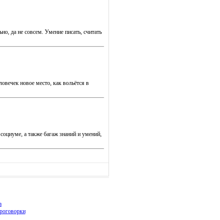
но, да не совсем. Умение писать, считать
ловечек новое место, как вольётся в
 социуме, а также багаж знаний и умений,
а
роговорки