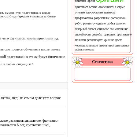
описание
орехи
оригамист
осанка
особенности
Острые
, думая, что подготовка к школе
отнятие
плоскостопие
прическа
потом будет трудно угнаться за более
профилактика
разрезанные
распорядок
ребус
режим
рукоделие
рыбка
самолет
сахарный диабет
свинопас
сон
состояние
способности
способы
сражения
срыгивание
 чего случилось, каковы причины и т.д.
тюльпан
фотоаппарат
хрюшка
цвета
черепашка ниндзя
школьника
школьники
ть сам процесс обучения в школе, иметь
эффективность
чной подготовкой к этому будут физические
Статистика
ей в любых ситуациях!
не так, ведь на самом деле этот вопрос
 важнее развивать мышление, фантазию,
полняется 6 лет, спохватившись,