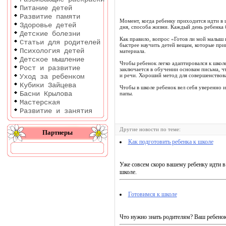
Питание детей
Развитие памяти
Момент, когда ребенку приходится идти в 
Здоровье детей
дня, способа жизни. Каждый день ребенка 
Детские болезни
Как правило, вопрос «Готов ли мой малыш 
Статьи для родителей
быстрее научить детей вещам, которые приг
Психология детей
материала.
Детское мышление
Чтобы ребенок легко адаптировался к школ
Рост и развитие
заключается в обучении основам письма, ч
и речи. Хороший метод для совершенствов
Уход за ребенком
Кубики Зайцева
Чтобы в школе ребенок вел себя уверенно и
Басни Крылова
папы.
Мастерская
Развитие и занятия
Другие новости по теме:
Партнеры
Как подготовить ребенка к школе
Уже совсем скоро вашему ребенку идти в 
школе.
Готовимся к школе
Что нужно знать родителям? Ваш ребенок