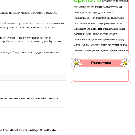
ослабленные
период
пищеварение
поделки
познавательная
в школе подразумевает перемену режима
помощь
пони
преддошкольного
предложения
приготовление
природная
 самый момент родители начинают как можно
психологическое
птица
развитие детей
м возрасте малыш не запомнит столько
развития
развитию
развлечение
рана
растения
река
рыба
свечка
секрет
е считают, что подготовка к школе
словесные
творчество
тревожные
труд
е у ребенка памяти, мышления, воображения
улов
Умные
учимся
учит
фантазия
цыпа
человек
щелкунчик
щенок
эффективность
ш всегда будет знать о поддержке мамы и
Статистика
льно изменен после начала обучения в
ых моментов жизни каждого человека.