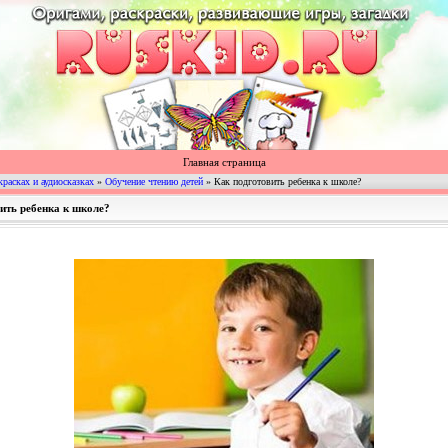
Главная страница
красках и аудиосказках
»
Обучение чтению детей
» Как подготовить ребенка к школе?
вить ребенка к школе?