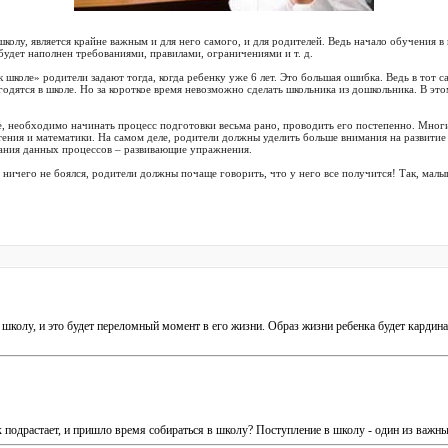
школу, является крайне важным и для него самого, и для родителей. Ведь начало обучения 
будет наполнен требованиями, правилами, ограничениями и т. д.
к школе» родители задают тогда, когда ребенку уже 6 лет. Это большая ошибка. Ведь в тот
одятся в школе. Но за короткое время невозможно сделать школьника из дошкольника. В это
е, необходимо начинать процесс подготовки весьма рано, проводить его постепенно. Многи
тения и математики. На самом деле, родители должны уделить больше внимания на развити
ания данных процессов – развивающие упражнения.
 ничего не боялся, родители должны почаще говорить, что у него все получится! Так, малы
школу, и это будет переломный момент в его жизни. Образ жизни ребенка будет кардина
 подрастает, и пришло время собираться в школу? Поступление в школу - один из важн