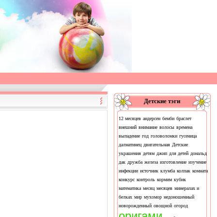
Детские тэги
12 месяцев
андерсен
бемби
браслет
внешний
внимание
волосы
времена
выпадение
год
головоломки
гусеница
далматинец
двигательная
Детские
украшения
детям
джип
для детей
дональд
дак
дружба
железа
изготовление
изучение
инфекции
источник
клумба
колпак
комната
конкурс
контроль
кормим
кубик
математика
месяц
месяцев
минералах и
белках
мир
мухомор
недоношенный
новорожденный
овощной
огород
оригами