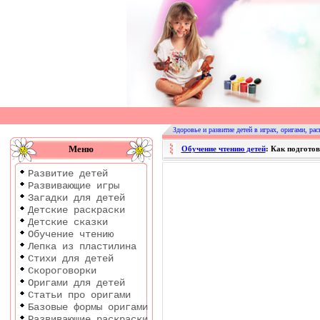
Оригами
|
Раскраски
Здоровье и развитие детей в играх, оригами, рас
|
Меню
Обучение чтению детей
: Как подгото
Развитие
Развитие детей
детей
Развивающие игры
Загадки для детей
Детские раскраски
Детские сказки
Обучение чтению
Лепка из пластилина
Стихи для детей
Скороговорки
Оригами для детей
Статьи про оригами
Базовые формы оригами
Развивающие раскраски