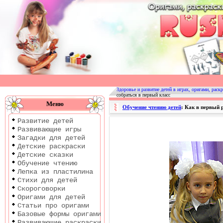
Оригами
|
Раскраски
Здоровье и развитие детей в играх, оригами, раскр
собраться в первый класс
|
Меню
Обучение чтению детей
: Как в первый 
Развитие
Развитие детей
детей
Развивающие игры
Загадки для детей
Детские раскраски
Детские сказки
Обучение чтению
Лепка из пластилина
Стихи для детей
Скороговорки
Оригами для детей
Статьи про оригами
Базовые формы оригами
Развивающие раскраски