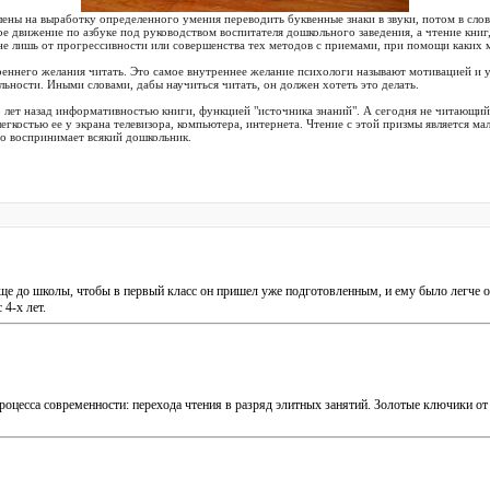
ны на выработку определенного умения переводить буквенные знаки в звуки, потом в слова
ое движение по азбуке под руководством воспитателя дошкольного заведения, а чтение книг
не лишь от прогрессивности или совершенства тех методов с приемами, при помощи каких 
реннего желания читать. Это самое внутреннее желание психологи называют мотивацией и ут
льности. Иными словами, дабы научиться читать, он должен хотеть это делать.
лет назад информативностью книги, функцией "источника знаний". А сегодня не читающий 
егкостью ее у экрана телевизора, компьютера, интернета. Чтение с этой призмы является 
но воспринимает всякий дошкольник.
еще до школы, чтобы в первый класс он пришел уже подготовленным, и ему было легче 
4-х лет.
цесса современности: перехода чтения в разряд элитных занятий. Золотые ключики от 