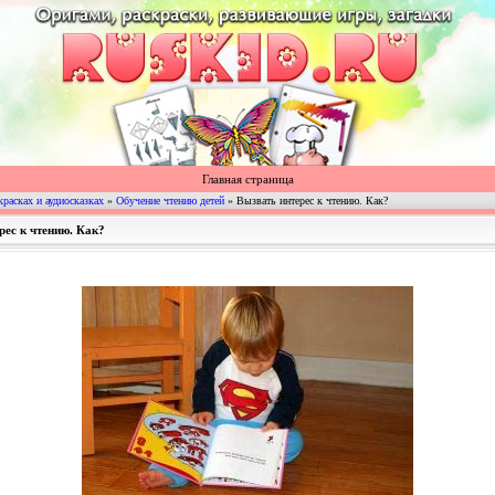
Главная страница
красках и аудиосказках
»
Обучение чтению детей
» Вызвать интерес к чтению. Как?
рес к чтению. Как?