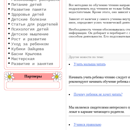
Питание детей
Все методики по обучению чтению направле
подразумевать под чтением не только бойк
Развитие памяти
недостаточным. Кроме этого, оно зависит 
Здоровье детей
Детские болезни
Зависит от наличия у самого ученика внут
иное, определяет успех человеческой деяте
Статьи для родителей
Психология детей
Необходимость чтения обосновывалась сто 
информации. Он добирает и перебирает с л
Детское мышление
способом деятельности. Его подсознатель
Рост и развитие
Уход за ребенком
Кубики Зайцева
Басни Крылова
Другие новости по теме:
Мастерская
Развитие и занятия
Учить малыша читать
Партнеры
Начинать учить ребенка чтению следует 
рекомендуют начинать обучение ребенка с 
Почему ребенок не хочет читать?
Мы являемся свидетелями интересного про
лежат в кармане читающего родителя.
Учимся правильно