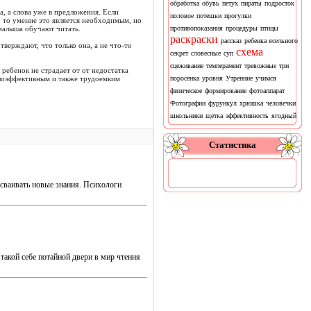
обработка
обувь
петух
пираты
подросток
, а слова уже в предложения. Если
половое
потешки
прогулки
, то умение это является необходимым, но
малыша обучают читать.
противопоказания
процедуры
птицы
раскраски
рассказ
ребенка ясельного
верждают, что только она, а не что-то
схема
секрет
словесные
суп
сцеживание
темперамент
тревожные
три
ребенок не страдает от от недостатка
малоэффективным и также трудоемким
поросенка
уровня
Утренние
учимся
физическое
формирование
фотоаппарат
Фотографии
фурункул
хрюшка
человечки
школьники
щетка
эффективность
ягодный
Статистика
осваивать новые знания. Психологи
такой себе потайной двери в мир чтения