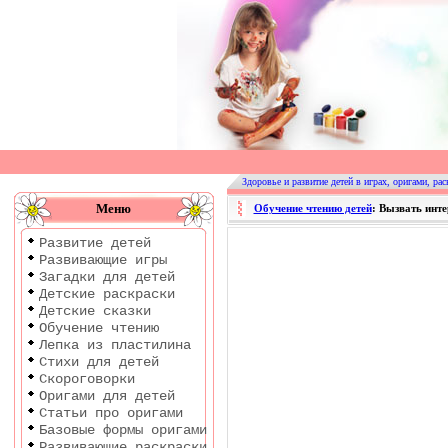
Оригами
|
Раскраски
Здоровье и развитие детей в играх, оригами, рас
|
Меню
Обучение чтению детей
: Вызвать инте
Развитие
Развитие детей
детей
Развивающие игры
Загадки для детей
Детские раскраски
Детские сказки
Обучение чтению
Лепка из пластилина
Стихи для детей
Скороговорки
Оригами для детей
Статьи про оригами
Базовые формы оригами
Развивающие раскраски