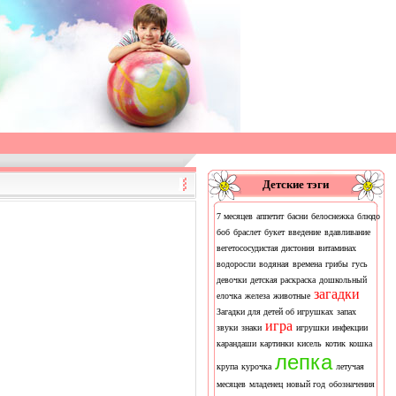
Детские тэги
7 месяцев
аппетит
басни
белоснежка
блюдо
боб
браслет
букет
введение
вдавливание
вегетососудистая дистония
витаминах
водоросли
водяная
времена
грибы
гусь
девочки
детская раскраска
дошкольный
загадки
елочка
железа
животные
Загадки для детей об игрушках
запах
игра
звуки
знаки
игрушки
инфекции
карандаши
картинки
кисель
котик
кошка
лепка
крупа
курочка
летучая
месяцев
младенец
новый год
обозначения