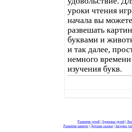
удовольствие. Дл
уроки чтения иг
начала вы может
развешать карти
буквами и животн
и так далее, про
немного времени
изучения букв.
Развитие детей
|
Здоровье детей
|
Леп
Развитие памяти
|
Детские сказки
|
Загадки дл