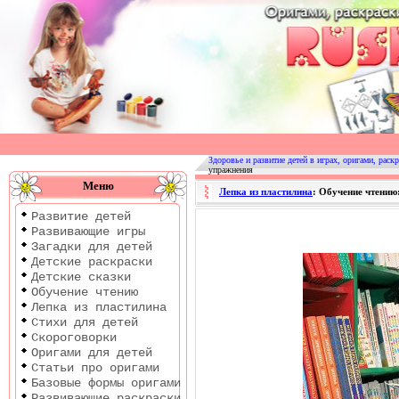
Оригами
|
Раскраски
Здоровье и развитие детей в играх, оригами, раскр
упражнения
|
Меню
Лепка из пластилина
: Обучение чтению
Развитие
Развитие детей
детей
Развивающие игры
Загадки для детей
Детские раскраски
Детские сказки
Обучение чтению
Лепка из пластилина
Стихи для детей
Скороговорки
Оригами для детей
Статьи про оригами
Базовые формы оригами
Развивающие раскраски