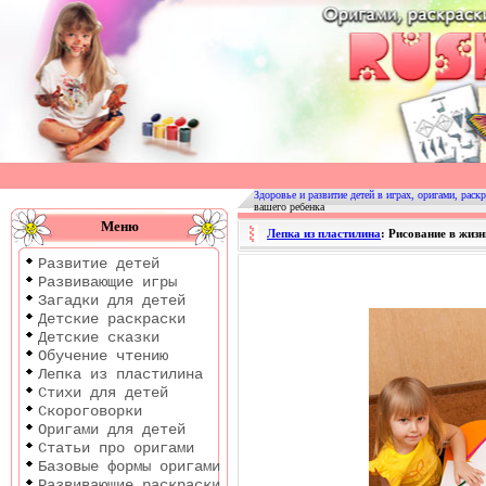
Оригами
|
Раскраски
Здоровье и развитие детей в играх, оригами, раскр
вашего ребенка
|
Меню
Лепка из пластилина
: Рисование в жиз
Развитие
Развитие детей
детей
Развивающие игры
Загадки для детей
Детские раскраски
Детские сказки
Обучение чтению
Лепка из пластилина
Стихи для детей
Скороговорки
Оригами для детей
Статьи про оригами
Базовые формы оригами
Развивающие раскраски