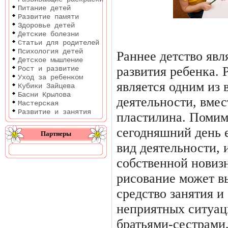
Питание детей
Развитие памяти
Здоровье детей
Детские болезни
Статьи для родителей
Психология детей
Раннее детство явл
Детское мышление
развития ребенка. 
Рост и развитие
Уход за ребенком
является одним из 
Кубики Зайцева
Басни Крылова
деятельности, вмес
Мастерская
Развитие и занятия
пластилина. Помимо
сегодняшний день 
Партнеры
вид деятельности, и
собственной новиз
рисование может в
средство занятия и
неприятных ситуац
братьями-сестрами,