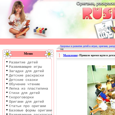
Оригами
|
Раскраски
Здоровье и развитие детей в играх, оригами, раскр
сад
|
Меню
Мышление
: Пришло время идти в детс
Развитие
Развитие детей
детей
Развивающие игры
Загадки для детей
Детские раскраски
Детские сказки
Обучение чтению
Лепка из пластилина
Стихи для детей
Скороговорки
Оригами для детей
Статьи про оригами
Базовые формы оригами
Развивающие раскраски