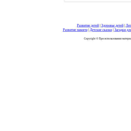
Развитие детей
|
Здоровье детей
|
Леп
Развитие памяти
|
Детские сказки
|
Загадки дл
Copyright © При использовании материал