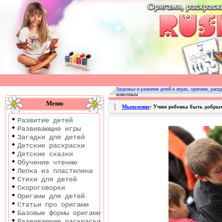
Оригами
|
Раскраски
Здоровье и развитие детей в играх, оригами, раскр
животным
|
Меню
Мышление
: Учим ребенка быть добр
Развитие
Развитие детей
детей
Развивающие игры
Загадки для детей
Детские раскраски
Детские сказки
Обучение чтению
Лепка из пластилина
Стихи для детей
Скороговорки
Оригами для детей
Статьи про оригами
Базовые формы оригами
Развивающие раскраски