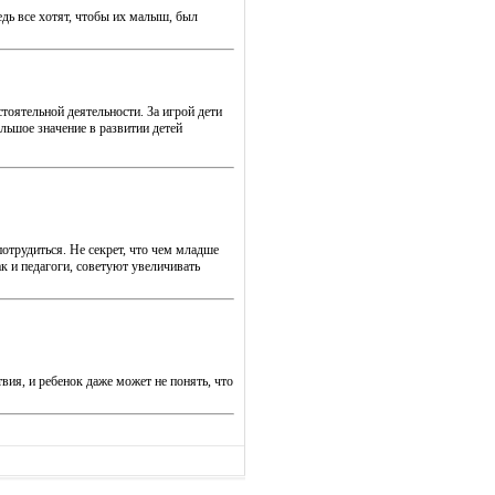
едь все хотят, чтобы их малыш, был
тоятельной деятельности. За игрой дети
льшое значение в развитии детей
отрудиться. Не секрет, что чем младше
к и педагоги, советуют увеличивать
ия, и ребенок даже может не понять, что