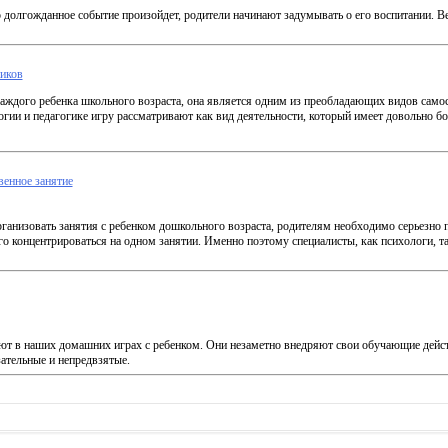
 долгожданное событие произойдет, родители начинают задумывать о его воспитании. В
ников
каждого ребенка школьного возраста, она является одним из преобладающих видов самос
гии и педагогике игру рассматривают как вид деятельности, который имеет довольно бо
венное занятие
ганизовать занятия с ребенком дошкольного возраста, родителям необходимо серьезно п
го концентрироваться на одном занятии. Именно поэтому специалисты, как психологи, та
т в наших домашних играх с ребенком. Они незаметно внедряют свои обучающие действ
зательные и непредвзятые.