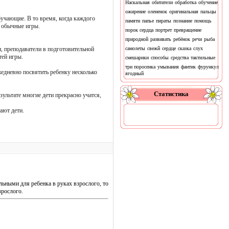
Наскальная
обитатели
обработка
обучение
ожирение
олененок
оригинальная
пальцы
бучающие. В то время, когда каждого
памяти
папье
пираты
познание
помощь
- обычные игры.
порок сердца
портрет
превращение
природной
развивать
ребёнок
речи
рыба
и, преподаватели в подготовительной
самолеты
свежй
сердце
сказка
слух
тей игры.
смешарики
способы
средства
тактильные
три поросенка
умывания
фантик
фурункул
едневно посвятить ребенку несколько
ягодный
Статистика
зультате многие дети прекрасно учатся,
ают дети.
ьными для ребенка в руках взрослого, то
зрослого.