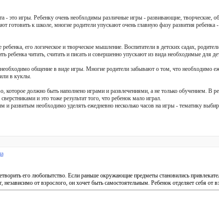
а - это игры. Ребенку очень необходимы различные игры - развивающие, творческие, о
нают готовить к школе, многие родители упускают очень главную фазу развития ребенка 
 ребенка, его логическое и творческое мышление. Воспитатели в детских садах, родител
ить ребенка читать, считать и писать и совершенно упускают из вида необходимые для де
 необходимо общение в виде игры. Многие родители забывают о том, что необходимо еж
 или в куклы.
во, которое должно быть наполнено играми и развлечениями, а не только обучением. В ре
сверстниками и это тоже результат того, что ребенок мало играл.
м и развитым необходимо уделять ежедневно несколько часов на игры - тематику выбир
да
етворить его любопытство. Если раньше окружающие предметы становились привлекател
 независимо от взрослого, он хочет быть самостоятельным. Ребенок отделяет себя от в