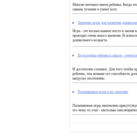
Многие мечтают иметь ребенка. Когда это
самым лучшим и умнее всех.
Значение игры для развития дошколь
Игра - это весьма важное место в жизни 
проводят очень много времени. В психоло
дошкольного возраста.
Подготовка ребенка к школе - ответст
И достаточно сложное. Для того чтобы ор
ребенок, тем меньше его способность дол
нагрузку постепенно.
Пальчиковые игры и их значение
Пальчиковые игры неизменно присутствую
его чему-то учат - настолько они непритя