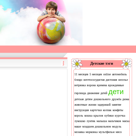
Детские тэги
11 месяцев
5 месяцев
online
автомобиль
блюдо
вегетососудистая дистония
веселье
ветрянка
ворона
времена
врожденные
дети
гирлянда
движение
детей
детская
детям
дошкольного
дружба
дюма
животные
жизни
задержкой
занятие
инструкция
карточки
колпак
конфеты
король
кошка
крылов
кубики
курочка
лукошко
лунтик
малыша
мальчиков
маска
маше
младшем дошкольном
модуль
мозаика
морковка
мультфильм
мясо