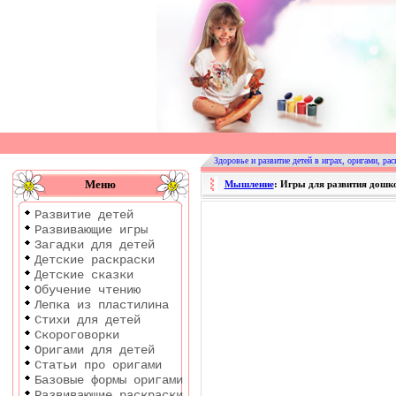
Оригами
|
Раскраски
Здоровье и развитие детей в играх, оригами, рас
|
Меню
Мышление
: Игры для развития дошк
Развитие
Развитие детей
детей
Развивающие игры
Загадки для детей
Детские раскраски
Детские сказки
Обучение чтению
Лепка из пластилина
Стихи для детей
Скороговорки
Оригами для детей
Статьи про оригами
Базовые формы оригами
Развивающие раскраски