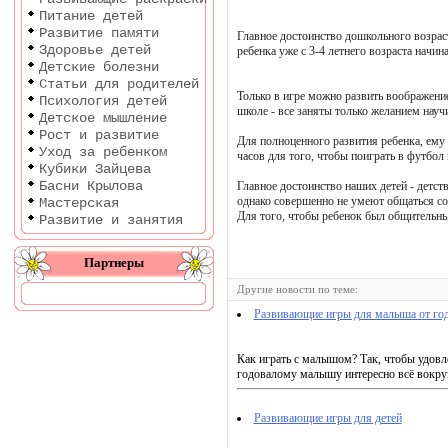
Питание детей
Развитие памяти
Главное достоинство дошкольного возраст
Здоровье детей
ребенка уже с 3-4 летнего возраста начи
Детские болезни
Статьи для родителей
Только в игре можно развить воображение
Психология детей
школе - все заняты только желанием науч
Детское мышление
Рост и развитие
Для полноценного развития ребенка, ему
Уход за ребенком
часов для того, чтобы поиграть в футбол
Кубики Зайцева
Басни Крылова
Главное достоинство наших детей - детст
однако совершенно не умеют общаться со 
Мастерская
Для того, чтобы ребенок был общительны
Развитие и занятия
Партнеры
Другие новости по теме:
Развивающие игры для малыша от го
Как играть с малышом? Так, чтобы удовл
годовалому малышу интересно всё вокруг,
Развивающие игры для детей