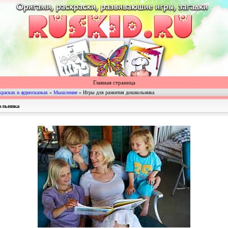
Главная страница
красках и аудиосказках
»
Мышление
» Игры для развития дошкольника
ольника