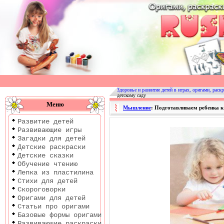
Оригами
|
Раскраски
Здоровье и развитие детей в играх, оригами, раскр
детскому саду
|
Меню
Мышление
: Подготавливаем ребенка к
Развитие
Развитие детей
детей
Развивающие игры
Загадки для детей
Детские раскраски
Детские сказки
Обучение чтению
Лепка из пластилина
Стихи для детей
Скороговорки
Оригами для детей
Статьи про оригами
Базовые формы оригами
Развивающие раскраски