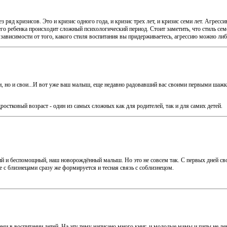
з ряд кризисов. Это и кризис одного года, и кризис трех лет, и кризис семи лет. Агресси
его ребенка происходит сложный психологический период. Стоит заметить, что стиль се
зависимости от того, какого стиля воспитания вы придерживаетесь, агрессию можно либо 
и, но и свои...И вот уже ваш малыш, еще недавно радовавший вас своими первыми шажка
ростковый возраст - один из самых сложных как для родителей, так и для самих детей.
ий и беспомощный, наш новорождённый малыш. Но это не совсем так. С первых дней сво
чае с близнецами сразу же формируется и тесная связь с соблизнецом.
и в воспитании детей. На эту тему написано много книг, и молодые мамы и папы не лен