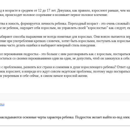
в возрасте в среднем от 12 до 17 лет. Девушки, как правило, взрослеют раньше, чем ма
, происходит половое созревание и возникает первое половое влечение.
ства в юность, формируется личность ребенка. Переходный возраст - это очень сложный 
е не ребенок, ощущает себя взрослым, но управлять своей "взрослостью" как следует, ещ
выбирают способы выражения не всегда понятные для взрослых. Они вовсю пытаются пер
ение при употреблении крепких словечек, хотят быть взрослыми, поступать как взрослы
онны часто делать ошибки и выбирают неверный стиль поведения.
е переживания подростка - это больше с ним разговаривать как с взрослым, постараться
 остаться со своими переживаниями один на один, не допустить, чтоб он замкнулся в себе
с проблемами, развеять все страхи и сомнения в душе взрослеющего ребенка? Ответ од
енок взрослеет, и впереди его ждут совсем недетские проблемы, поэтому надо постарать
я уверенным в себе сейчас, в самом начале взрослой жизни.
тка
закладываются основные черты характера ребенка. Подросток желает выйти из-под опек