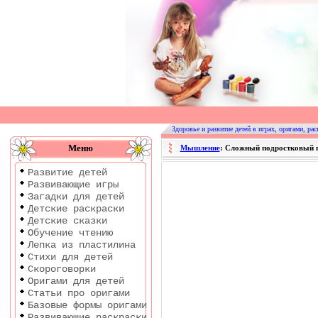
Оригами
|
Раскраски
Здоровье и развитие детей в играх, оригами, рас
|
Меню
Мышление
: Сложный подростковый 
Развитие
Развитие детей
детей
Развивающие игры
Загадки для детей
Детские раскраски
Детские сказки
Обучение чтению
Лепка из пластилина
Стихи для детей
Скороговорки
Оригами для детей
Статьи про оригами
Базовые формы оригами
Развивающие раскраски