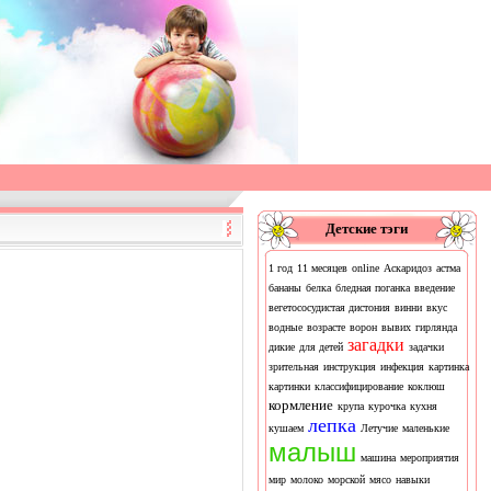
Детские тэги
1 год
11 месяцев
online
Аскаридоз
астма
бананы
белка
бледная поганка
введение
вегетососудистая дистония
винни
вкус
водные
возрасте
ворон
вывих
гирлянда
загадки
дикие
для детей
задачки
зрительная
инструкция
инфекция
картинка
картинки
классифицирование
коклюш
кормление
крупа
курочка
кухня
лепка
кушаем
Летучие
маленькие
малыш
машина
мероприятия
мир
молоко
морской
мясо
навыки