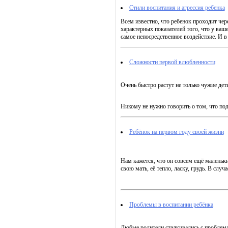
Стили воспитания и агрессия ребенка
Всем известно, что ребенок проходит чере
характерных показателей того, что у ваш
самое непосредственное воздействие. И в 
Сложности первой влюбленности
Очень быстро растут не только чужие дет
Никому не нужно говорить о том, что под
Ребёнок на первом году своей жизни
Нам кажется, что он совсем ещё маленьк
свою мать, её тепло, ласку, грудь. В слу
Проблемы в воспитании ребёнка
Любые родители сталкивались с проблемам