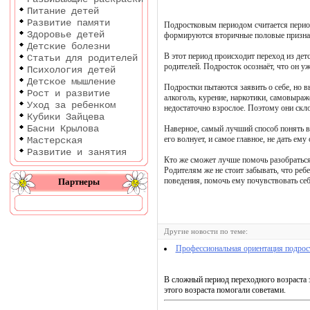
Питание детей
Развитие памяти
Подростковым периодом считается период 
Здоровье детей
формируются вторичные половые признаки
Детские болезни
В этот период происходит переход из дет
Статьи для родителей
родителей. Подросток осознаёт, что он уж
Психология детей
Детское мышление
Подростки пытаются заявить о себе, но 
Рост и развитие
алкоголь, курение, наркотики, самовыраж
Уход за ребенком
недостаточно взрослое. Поэтому они скл
Кубики Зайцева
Басни Крылова
Наверное, самый лучший способ понять вс
его волнует, и самое главное, не дать ему
Мастерская
Развитие и занятия
Кто же сможет лучше помочь разобраться 
Родителям же не стоит забывать, что реб
поведения, помочь ему почувствовать себ
Партнеры
Другие новости по теме:
Профессиональная ориентация подрос
В сложный период переходного возраста 
этого возраста помогали советами.