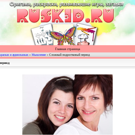
Главная страница
красках и аудиосказках
»
Мышление
» Сложный подростковый период
период