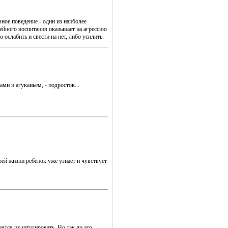
вное поведение - один из наиболее
мейного воспитания оказывает на агрессию
ослабить и свести на нет, либо усилить.
ми и агуканьем, - подросток...
ей жизни ребёнок уже узнаёт и чувствует
ятся их штудировать. Но так ли это