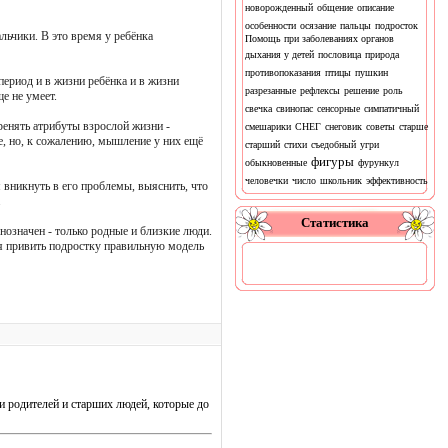
новорожденный
общение
описание
особенности
осязание
пальцы
подросток
льчики. В это время у ребёнка
Помощь при заболеваниях органов
дыхания у детей
пословица
природа
противопоказания
птицы
пушкин
период и в жизни ребёнка и в жизни
разрезанные
рефлексы
решение
роль
е не умеет.
свечка
свинопас
сенсорные
симпатичный
енять атрибуты взрослой жизни -
смешарики
СНЕГ
снеговик
советы
старше
е, но, к сожалению, мышление у них ещё
старший
стихи
съедобный
угри
фигуры
обыкновенные
фурункул
человечки
число
школьник
эффективность
 вникнуть в его проблемы, выяснить, что
.
Статистика
нозначен - только родные и близкие люди.
ся привить подростку правильную модель
и родителей и старших людей, которые до