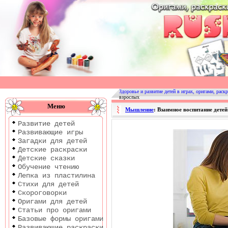
Оригами
|
Раскраски
Здоровье и развитие детей в играх, оригами, раскр
взрослых
|
Меню
Мышление
: Взаимное воспитание детей
Развитие
Развитие детей
детей
Развивающие игры
Загадки для детей
Детские раскраски
Детские сказки
Обучение чтению
Лепка из пластилина
Стихи для детей
Скороговорки
Оригами для детей
Статьи про оригами
Базовые формы оригами
Развивающие раскраски