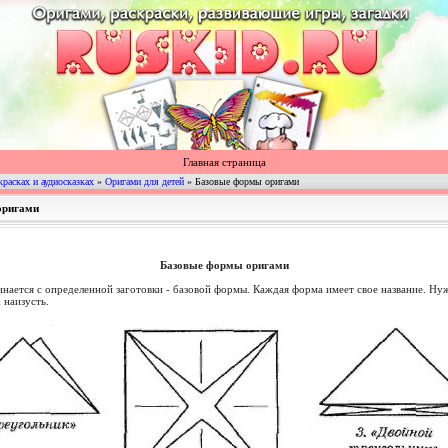
Главная страница
красках и аудиосказках
»
Оригами для детей
» Базовые формы оригами
оригами
Базовые формы оригами
ается с определенной заготовки - базовой формы. Каждая форма имеет свое название. Ну
 наизусть.