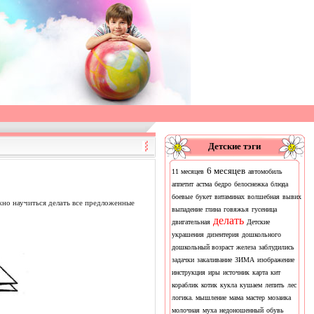
Детские тэги
6 месяцев
11 месяцев
автомобиль
аппетит
астма
бедро
белоснежка
блюда
боевые
букет
витаминах
волшебная
вывих
жно научиться делать все предложенные
выпадение
глина
говяжья
гусеница
делать
двигательная
Детские
украшения
дизентерия
дошкольного
дошкольный возраст
железа
заблудились
задачки
закаливание
ЗИМА
изображение
инструкция
иры
источник
карта
кит
кораблик
котик
кукла
кушаем
лепить
лес
логика. мышление
мама
мастер
мозаика
молочная
муха
недоношенный
обувь