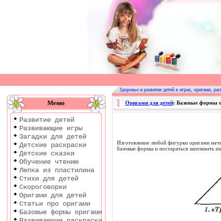
Оригами
|
Раскраски
Здоровье и развитие детей в играх, оригами, рас
|
Меню
Оригами для детей
: Базовые формы 
Развитие
Развитие детей
детей
Развивающие игры
Загадки для детей
Изготовление любой фигурки оригами начин
Детские раскраски
базовые формы и постараться запомнить их
Детские сказки
Обучение чтению
Лепка из пластилина
Стихи для детей
Скороговорки
Оригами для детей
Статьи про оригами
Базовые формы оригами
Развивающие раскраски