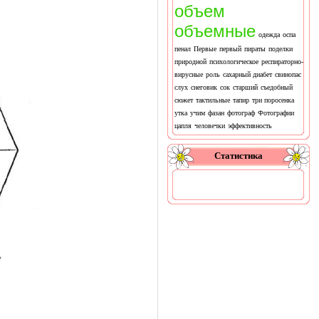
объем
объемные
одежда
оспа
пенал
Первые
первый
пираты
поделки
природной
психологическое
респираторно-
вирусные
роль
сахарный диабет
свинопас
слух
снеговик
сок
старший
съедобный
сюжет
тактильные
тапир
три поросенка
утка
учим
фазан
фотограф
Фотографии
цапля
человечки
эффективность
Статистика