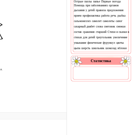
Острые
пазлы
папье
Первые
погода
Помощь при заболеваниях органов
дыхания у детей
правила
предложения
прием
профилактика
работа
речь
рыбка
сальмонеллез
самолет
самолеты
сапог
сахарный диабет
слова
снеговик
снежки
состав
сражения
старший
Стихи и сказки в
стихах для детей
треугольник
увеличение
умывание
физические
фурункул
цветы
цыпа
шерсть
школьник
шоколад
яблоки
Статистика
а.