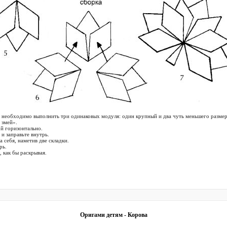
, необходимо выполнить три одинаковых модуля: один крупный и два чуть меньшего размер
 змей».
ой горизонтально.
и заправьте внутрь.
 себя, наметив две складки.
рь.
 как бы раскрывая.
Оригами детям - Корова