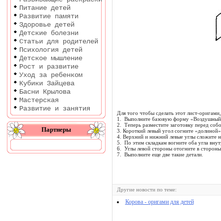
Питание детей
Развитие памяти
Здоровье детей
Детские болезни
Статьи для родителей
Психология детей
Детское мышление
Рост и развитие
Уход за ребенком
Кубики Зайцева
Басни Крылова
Мастерская
Развитие и занятия
Для того чтобы сделать этот лист-оригами
1. Выполните базовую форму «Воздушный
2. Теперь разместите заготовку перед соб
Партнеры
3. Короткий левый угол согните «долиной» 
4. Верхний и нижний левые углы сложите на
5. По этим складкам вогните оба угла внут
6. Углы левой стороны отогните в стороны,
7. Выполните еще две такие детали.
Другие новости по теме:
Корова - оригами для детей