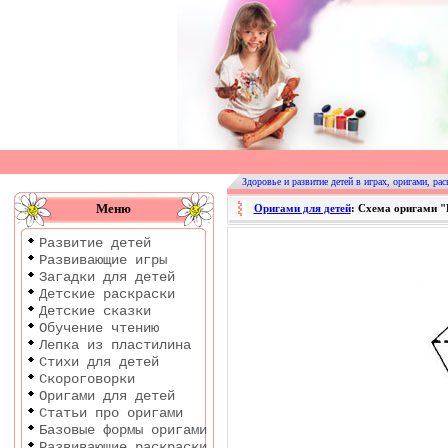
Оригами
|
Раскраски
Здоровье и развитие детей в играх, оригами, рас
|
Меню
Оригами для детей
: Схема оригами 
Развитие
Развитие детей
детей
Развивающие игры
Загадки для детей
Детские раскраски
Детские сказки
Обучение чтению
Лепка из пластилина
Стихи для детей
Скороговорки
Оригами для детей
Статьи про оригами
Базовые формы оригами
Развивающие раскраски