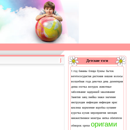
Детские тэги
1 год
бананы
блюда
буквы
бычок
вегетососудистая дистония
вишня
волосы
волшебная
года
девочки
день
дизентерия
дюма
елочка
желудок
животные
заболевание
задержкой
закаливание
Занятия
заяц
змейка
знаки
значение
инструкция
инфекции
инфекция
ирис
коклюш
кормление
коробка
купание
курочка
кухня
мероприятия
месяцев
множественное
монстры
нитка
обитатели
оригами
обморок
орехи