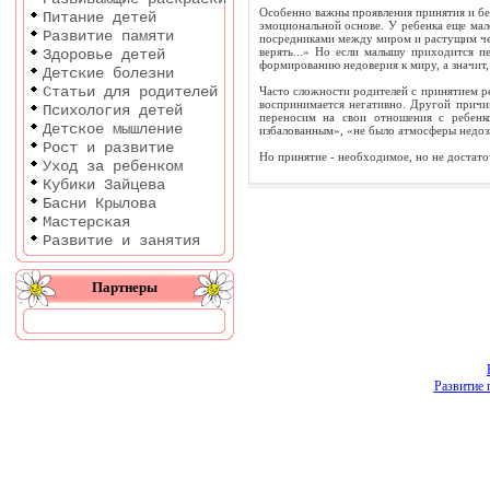
Особенно важны проявления принятия и без
Питание детей
эмоциональной ос­нове. У ребенка еще мал
Развитие памяти
посредниками между миром и растущим че­л
верять...» Но если малышу приходится п
Здоровье детей
формированию недоверия к миру, а значит, 
Детские болезни
Статьи для родителей
Часто сложности родителей с принятием ре
воспринимается негатив­но. Другой причи
Психология детей
переносим на свои отношения с ребенк
Детское мышление
избалованным», «не было атмосферы недозв
Рост и развитие
Но принятие - необходимое, но не достато
Уход за ребенком
Кубики Зайцева
Басни Крылова
Мастерская
Развитие и занятия
Партнеры
Развитие 