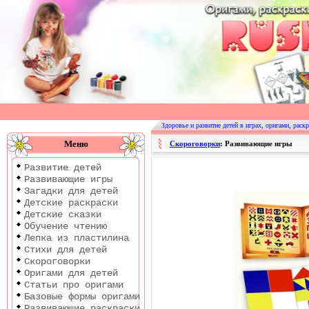
Оригами
|
Раскраски
Здоровье и развитие детей в играх, оригами, раскр
|
Меню
Скороговорки
: Развивающие игры
Развитие
Развитие детей
детей
Развивающие игры
Загадки для детей
Детские раскраски
Детские сказки
Обучение чтению
Лепка из пластилина
Стихи для детей
Скороговорки
Оригами для детей
Статьи про оригами
Базовые формы оригами
Развивающие раскраски