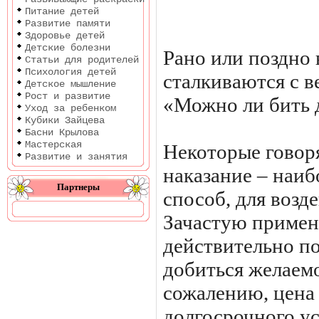
Питание детей
Развитие памяти
Здоровье детей
Детские болезни
Рано или поздно 
Статьи для родителей
Психология детей
сталкиваются с 
Детское мышление
Рост и развитие
«Можно ли бить 
Уход за ребенком
Кубики Зайцева
Басни Крылова
Мастерская
Некоторые говоря
Развитие и занятия
наказание – наи
Партнеры
способ, для возд
Зачастую примен
действительно п
добиться желаемог
сожалению, цена 
долгосрочного ус