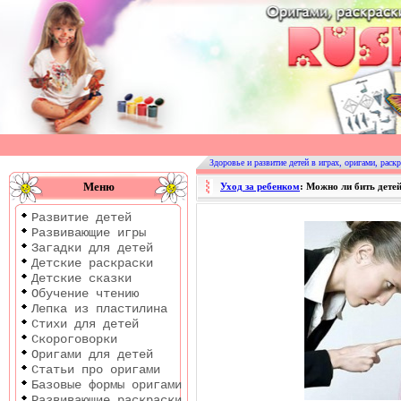
Оригами
|
Раскраски
Здоровье и развитие детей в играх, оригами, раскр
|
Меню
Уход за ребенком
: Можно ли бить дете
Развитие
Развитие детей
детей
Развивающие игры
Загадки для детей
Детские раскраски
Детские сказки
Обучение чтению
Лепка из пластилина
Стихи для детей
Скороговорки
Оригами для детей
Статьи про оригами
Базовые формы оригами
Развивающие раскраски