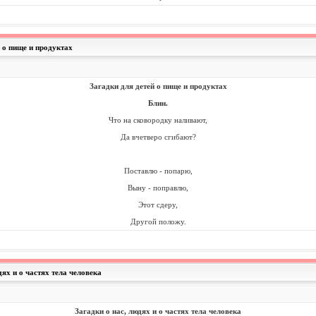
й о пище и продуктах
Загадки для детей о пище и продуктах
Блин.
Что на сковородку наливают,
Да вчетверо сгибают?
Поставлю - попарю,
Выну - поправлю,
Этот сдеру,
Другой положу.
дях и о частях тела человека
Загадки о нас, людях и о частях тела человека