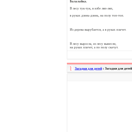
Балалайка.
В лесу тук-тук, в избе ляп-ляп,
в руках дзинь-дзинь, на полу топ-топ.
Из дерева вырубается, а в руках плачет.
В лесу выросла, из лесу вынесли,
на руках плачет, а по полу скачут.
Загадки для детей
: Загадки для дете