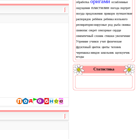
оригами
обработка
ослабленные
пластилин
ощущения
погода
портрет
посуда
предложения
прикорм
путешествие
распорядок
ребёнок
ребенка ясельного
респираторно-вирусные
род
рыба
свинка
свинопас
секрет
сенсорные
сердце
симпатичный
слоник
стишки
увеличение
Утренние
учимся
учит
физические
фруктовый
цветок
цветы
человек
черепашка ниндзя
школьник
щелкунчик
ягоды
Статистика