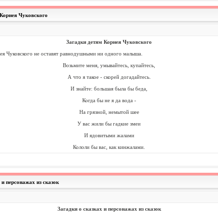
 Корнея Чуковского
Загадки детям Корнея Чуковского
нея Чуковского не оставят равнодушными ни одного малыша
.
Возьмите меня, умывайтесь, купайтесь,
А что я такое - скорей догадайтесь.
И знайте: большая была бы беда,
Когда бы не я да вода -
На грязной, немытой шее
У вас жили бы гадкие змеи
И ядовитыми жалами
Кололи бы вас, как кинжалами.
х и персонажах из сказок
Загадки о сказках и персонажах из сказок