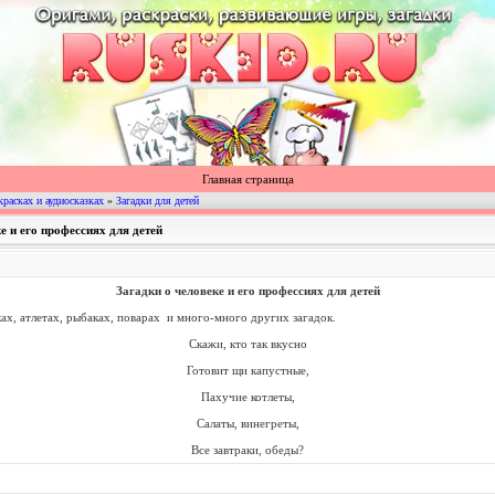
Главная страница
красках и аудиосказках
»
Загадки для детей
е и его профессиях для детей
Загадки о человеке и его профессиях для детей
ах, атлетах, рыбаках, поварах и много-много других загадок.
Скажи, кто так вкусно
Готовит щи капустные,
Пахучие котлеты,
Салаты, винегреты,
Все завтраки, обеды?