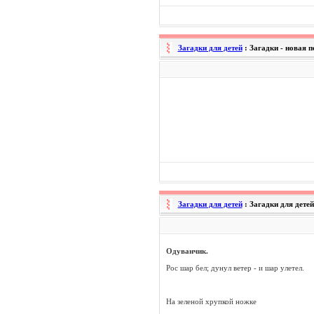
Загадки для детей
: Загадки - новая 
Загадки для детей
: Загадки для дете
Одуванчик.
Рос шар бел; дунул ветер - и шар улетел.
На зеленой хрупкой ножке