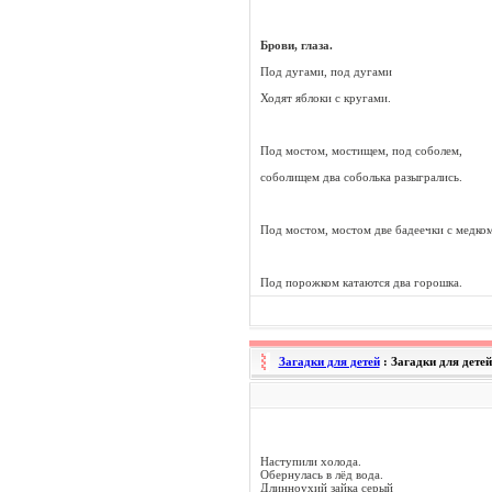
Брови, глаза.
Под дугами, под дугами
Ходят яблоки с кругами.
Под мостом, мостищем, под соболем,
соболищем два соболька разыгрались.
Под мостом, мостом две бадеечки с медком
Под порожком катаются два горошка.
Загадки для детей
: Загадки для дете
Наступили холода.
Обернулась в лёд вода.
Длинноухий зайка серый