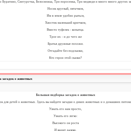
то Буратино, Снегурочка, Белоснежка, Три поросенка, Три медведя и много много других за
Носик круглый, пятачком,
Им в земле удобно рыться,
Хвостик маленький крючком,
Вместо туфелек - копытца.
Трое их - и до чего же
Братья дружные похожи.
Отгадайте без подсказки,
Кто герои этой сказки?
а загадок о животных
Большая подборка загадок о животных
к для детей о животных. Здесь вы найдете загадки о диких животных и о домашних питом
Узнать его нам просто,
Узнать его легко:
Высокого он роста
И видит далеко.