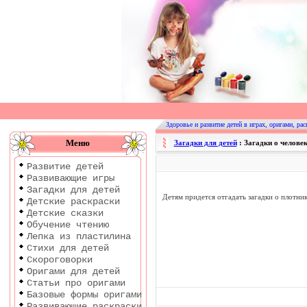
Оригами
|
Раскраски
Здоровье и развитие детей в играх, оригами, рас
|
Меню
Загадки для детей
: Загадки о человек
Развитие
Развитие детей
детей
Развивающие игры
Загадки для детей
Детям придется отгадать загадки о плотник
Детские раскраски
Детские сказки
Обучение чтению
Лепка из пластилина
Стихи для детей
Скороговорки
Оригами для детей
Статьи про оригами
Базовые формы оригами
Развивающие раскраски