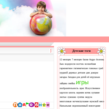
Детские тэги
12 месяцев
7 месяцев
басни
бедро
болезнь
бык
водоросли
волчок
волшебная
гармоничное
гигиенические
говяжья
гриб
грудной
деревья
детские
дня
докорм
загадка
Загадки для детей об игрушках
игры
зайцева
змейка
изобразительность
ирис
Искусственное
карлсон
кисель
кормим
котик
купание
листья
лукошко
лунтик
медуза
многоликая
мочеиспускание
мужской
мясо
Наскальная
недоношенный
новогодние