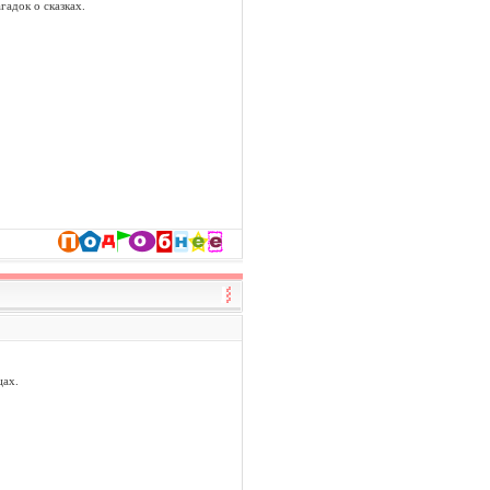
гадок о сказках.
цах.