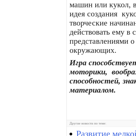
машин или кукол, 
идея создания
кук
творческие начина
действовать ему в 
представлениями о
окружающих.
Игра способствуе
моторики,
вообра
способностей, зн
материалом.
Другие новости по теме:
Развитие мелко