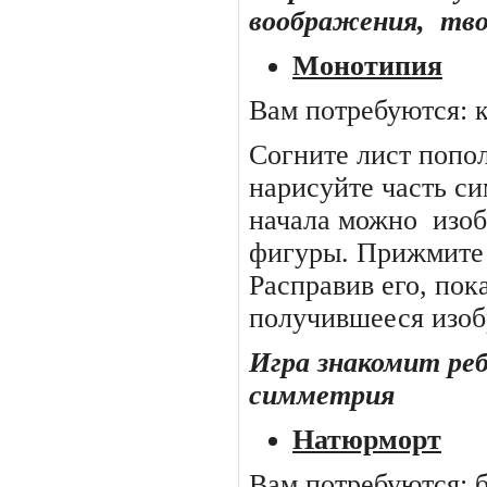
воображения,
тво
Монотипия
Вам потребуются: к
Согните лист попо
нарисуйте часть си
начала можно
изоб
фигуры. Прижмите 
Расправив его, по
получившееся изоб
Игра знакомит ре
симметрия
Натюрморт
Вам потребуются: б