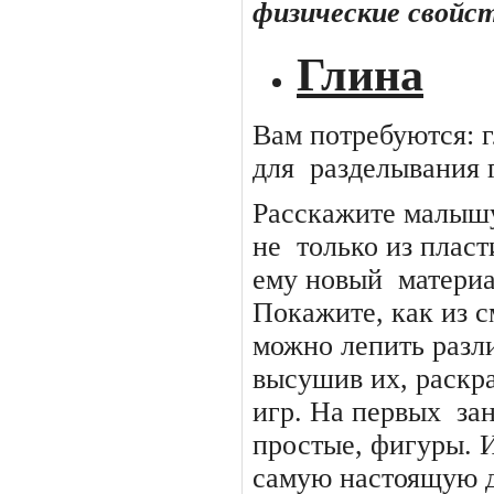
физические свойс
Глина
Вам потребуются: г
для
разделывания 
Расскажите малышу
не
только из плас
ему новый
материа
Покажите, как из 
можно лепить разл
высушив их, раскра
игр. На первых
за
простые, фигуры. 
самую настоящую д