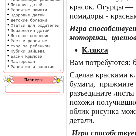
Питание детей
красок. Огурцы — 
Развитие памяти
помидоры - красны
Здоровье детей
Детские болезни
Статьи для родителей
Игра способствуе
Психология детей
моторики,
цветов
Детское мышление
Рост и развитие
Уход за ребенком
Клякса
Кубики Зайцева
Басни Крылова
Вам потребуются: б
Мастерская
Развитие и занятия
Сделав красками кл
Партнеры
бумаги,
прижмите 
разъедините листы
похожи получившие
облик рисунка мож
детали.
Игра способству