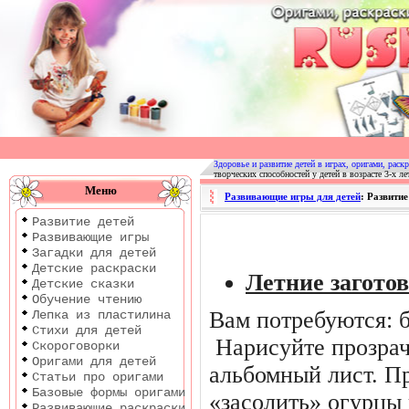
Оригами
|
Раскраски
Здоровье и развитие детей в играх, оригами, раскр
творческих способностей у детей в возрасте 3-х ле
|
Меню
Развивающие игры для детей
: Развитие
Развитие
Развитие детей
детей
Развивающие игры
Загадки для детей
Детские раскраски
Летние загото
Детские сказки
Обучение чтению
Вам потребуются: б
Лепка из пластилина
Стихи для детей
Нарисуйте прозра
Скороговорки
Оригами для детей
альбомный лист. П
Статьи про оригами
Базовые формы оригами
«засолить» огурцы
Развивающие раскраски