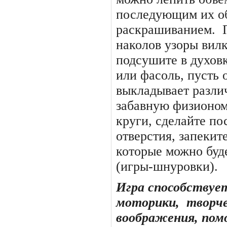
последующим их о
раскрашиванием.
наколов узоры вил
подсушите в духов
или фасоль, пусть о
выкладывает разли
забавную физионо
круги, сделайте по
отверстия, запекит
которые можно буд
(игры-шнуровки).
Игра способствуе
моторики,
творче
воображения, пом