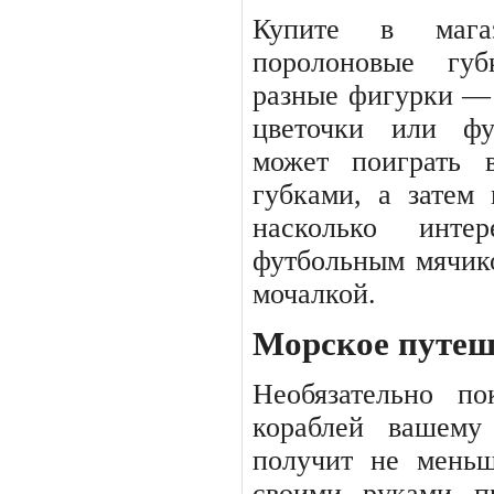
Купите
в
мага
поролоновые
губ
разные фигурки —
цветочки
или
фу
может поиграть 
губками, а затем
насколько инте
футбольным мячико
мочалкой.
Морское путеш
Необязательно
по
кораблей
вашему
получит не меньш
своими руками п