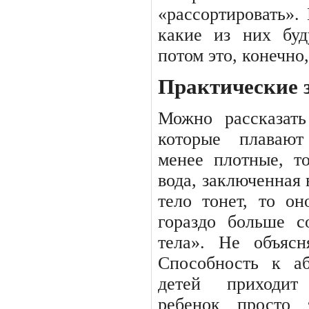
«рассортировать». 
какие из них буд
потом это, конечно
Практические 
Можно
рассказать
которые
плавают
менее плотные, т
вода, заключенная 
тело
тонет,
то
он
гораздо
больше
с
тела».
Не
объясн
Способность
к
а
детей
приходит
ребенок
просто