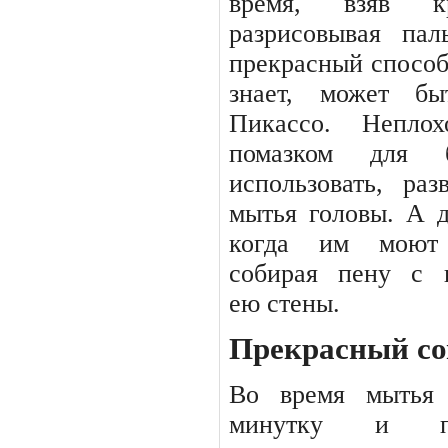
время,
взяв
к
разрисовывая па
прекрасный способ 
знает, может бы
Пикассо. Непло
помазком для 
использовать, ра
мытья головы. А д
когда
им
моют
собирая
пену
с
ею стены.
Прекрасный со
Во время мытья 
минутку и пос