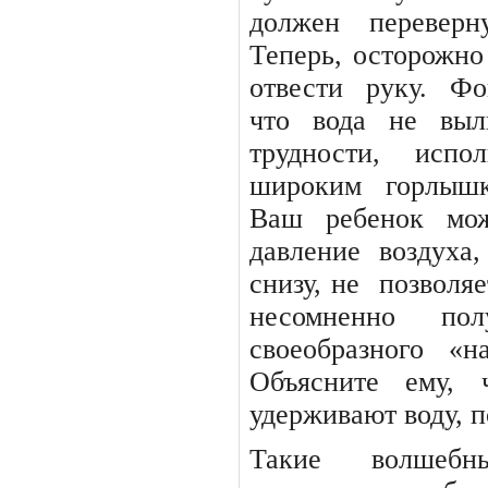
должен переверн
Теперь, осторожно
отвести
руку.
Фо
что
вода
не
выл
трудности,
испол
широким
горлыш
Ваш ребенок мож
давление воздуха
снизу, не
позволяе
несомненно
пол
своеобразного «н
Объясните
ему,
удерживают воду, п
Такие волшебн