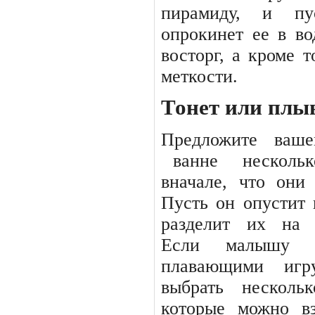
пирамиду, и пу
опрокинет ее в в
восторг, а кроме т
меткости.
Тонет или плы
Предложите
ваше
ванне
нескольк
вначале, что они
Пусть он опустит
разделит
их
на
Если
малышу
плавающими
игр
выбрать
нескольк
которые можно в