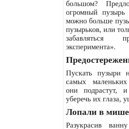
большом? Предло
огромный
пузырь
можно больше пузы
пузырьков, или тол
забавляться п
эксперимента».
Предостережен
Пускать
пузыри
самых
маленьких
они подрастут, 
уберечь их глаза, у
Лопали в миш
Разукрасив
ванну