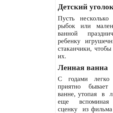
Детский уголо
Пусть
несколько
рыбок
или
мален
ванной
праздни
ребенку
игрушечн
стаканчики, чтобы
их.
Ленная ванна
С
годами
легко
приятно
бывает
ванне, утопая
в
еще
вспоминая
сценку
из фильма