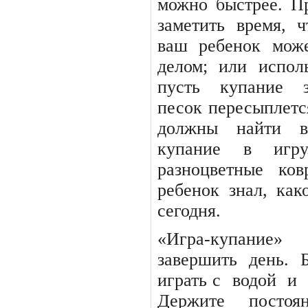
можно быстрее. П
заметить
время,
ч
ваш ребенок мож
делом;
или
испол
пусть
купание
песок пересыплется
должны найти вр
купание
в
игру
разноцветные
ков
ребенок знал, как
сегодня.
«Игра-купание
завершить день. 
играть с
водой
и
Держите
постоя