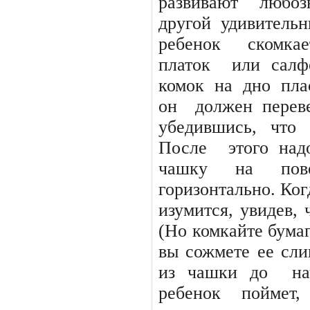
развивают любоз
другой удивитель
ребенок
скомкае
платок
или салф
комок
на
дно
пла
он
должен перев
убедившись,
что
После
этого на
чашку на пове
горизонтально. Ког
изумится, увидев, 
(Но комкайте бумаг
вы сожмете ее сли
из чашки до
на
ребенок
поймет,