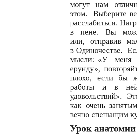
могут
нам
отлич
этом.
Выберите ве
расслабиться. Нагр
в
пене.
Вы
мож
или,
отправив
ма
в Одиночестве.
Ес
мысли: «У
меня
ерунду», повторяй
плохо, если бы ж
работы
и
в
не
удовольствий».
Эт
как очень заняты
вечно спешащим ку
Урок анатомии