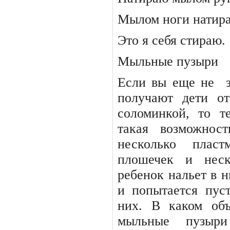
Мылом ноги нати
Это я себя стираю.
Мыльные пузыри
Если вы еще не
получают дети о
соломинкой,
то
т
такая возможнос
несколько
пласт
плошечек
и
нес
ребенок нальет в н
и попытается пус
них.
В
каком
об
мыльные
пузыр