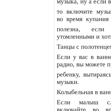
музыка, ну а если в
то
включите
музы
во
время
купания
полезна, если
утомленными и хот
Танцы с полотенце
Если у вас в ванн
радио, вы можете 
ребенку, вытираяс
музыки.
Колыбельная в ван
Если малыш сл
включайте во в