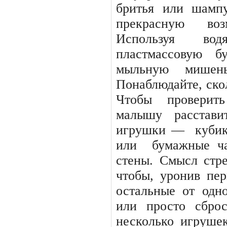
бритья
или
шампу
прекрасную
воз
Используя
вод
пластмассовую б
мыльную мишень
Понаблюдайте, ско
Чтобы
проверить
малышу
расстави
игрушки —
кубик
или
бумажные ч
стены. Смысл стр
чтобы, уронив пер
остальные от одн
или просто сбро
несколько игрушек