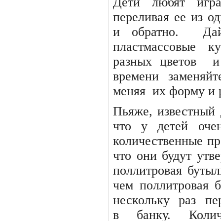
Дети любят игра
переливая ее из од
и обратно.
Да
пластмассовые
к
разных цветов
и
времени
заменяйт
меняя
их форму и 
Пьяже, известный д
что у детей оче
количественные пре
что они будут утве
поллитровая бутыл
чем поллитровая б
нескольку
раз
пе
в
банку.
Коли