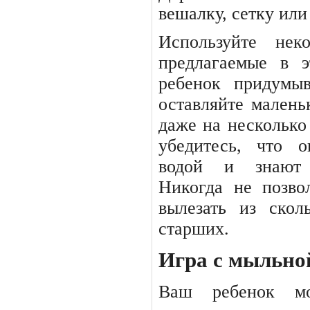
вешалку, сетку или
Используйте
нек
предлагаемые
в
э
ребенок придумы
оставляйте малень
даже на несколько 
убедитесь, что 
водой
и
знают
Никогда
не
позво
вылезать из ско
старших.
Игра с мыльно
Ваш
ребенок
м