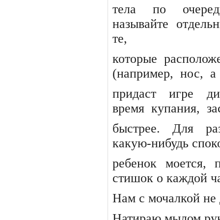
тела
по
очеред
называйте
отдель
те,
которые
располож
(например,
нос,
а
придаст
игре
ди
время
купания,
за
быстрее. Для ра
какую-нибудь спок
ребенок моется, 
стишок о каждой ча
Нам с мочалкой не 
Натираю мылом ру