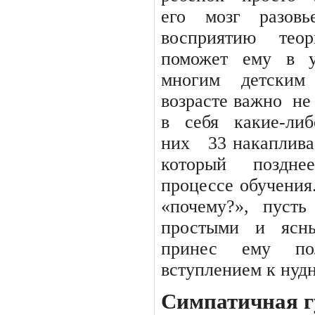
его
мозг
разовь
восприятию
теор
поможет ему в у
многим детским
возрасте важно
не
в
себя
какие-либ
них
33 накаплива
который
позднее
процессе обучения
«почему?», пусть
простыми и ясны
принес ему по
вступлением к нуд
Симпатичная г