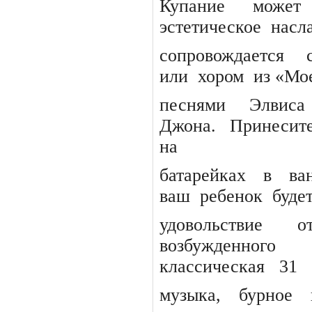
Купание
может
эстетическое
насл
сопровождается
или
хором
из «Мо
песнями
Элвиса
Джона.
Принесит
на
батарейках
в
ва
ваш
ребенок
буде
удовольствие
о
возбужденного
классическая
31
музыка, бурное 