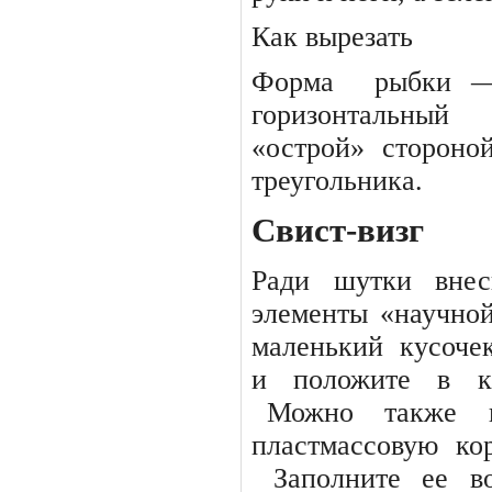
Как вырезать
Форма
рыбки 
горизонтальный
«острой» стороно
треугольника.
Свист-визг
Ради
шутки
внес
элементы «научно
маленький
кусоче
и
положите
в
к
Можно
также
пластмассовую
ко
Заполните ее в