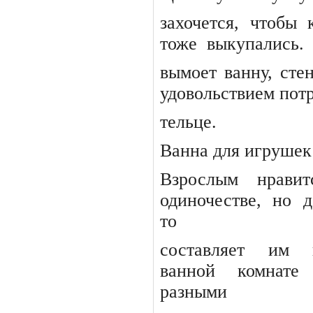
захочется,
чтобы
тоже
выкупались.
вымоет ванну, сте
удовольствием потр
тельце.
Ванна для игрушек
Взрослым
нравит
одиночестве,
но
д
то
составляет
им
ванной
комнате
разными