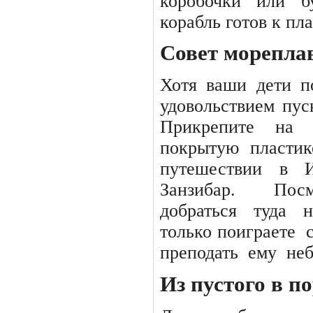
коробочки
или
б
корабль готов к пл
Совет морепла
Хотя ваши дети п
удовольствием пус
Прикрепите
на
покрытую
пластик
путешествии
в
Занзибар.
Посм
добраться
туда
н
только поиграете
преподать
ему
не
Из пустого в п