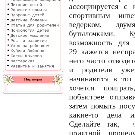
ассоциируется с 
Питание детей
Развитие памяти
спортивным
инве
Здоровье детей
Детские болезни
ведерком,
двумя
Статьи для родителей
Психология детей
бутылочками.
К
Детское мышление
Рост и развитие
возможность
для
Уход за ребенком
29 кажется неспр
Кубики Зайцева
Басни Крылова
него часто отводит
Мастерская
Развитие и занятия
и
родители
уже
начинаются
в
тот
Партнеры
хочется поиграт
побыстрее отправ
затем помыть посу
какие-то дела и
Сделайте так,
приятной
процед