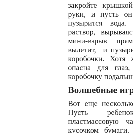
закройте крышкой
руки, и пусть он
пузырится вода.
раствор, вырываяс
мини-взрыв
прям
вылетит,
и пузыр
коробочки. Хотя 
опасна для глаз
коробочку подальше
Волшебные игр
Вот
еще
нескольк
Пусть
ребено
пластмассовую
ч
кусочком
бумаги.