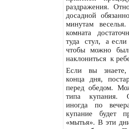
раздражения.
Отно
досадной
обязанно
минутам веселья.
комната
достаточ
туда
стул,
а если 
чтобы можно был
наклониться
к реб
Если
вы
знаете,
конца
дня,
поста
перед
обедом.
Мо
типа
купания.
иногда
по
вечер
купание
будет
п
«мытья». В эти дн