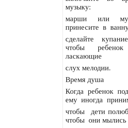
музыку:
марши
или
му
принесите
в
ванн
сделайте
купание
чтобы
ребенок
ласкающие
слух мелодии.
Время душа
Когда
ребенок
под
ему
иногда
прини
чтобы
дети полю
чтобы
они мылись