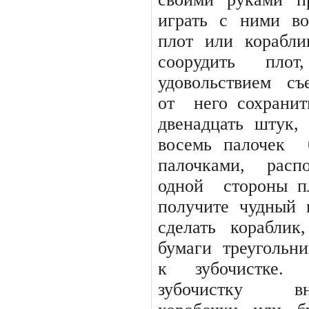
играть
с
ними
во
плот
или
корабли
соорудить
плот,
удовольствием
съ
от
него сохранит
двенадцать штук,
восемь палочек
палочками,
расп
одной
стороны п
получите чудный 
сделать кораблик
бумаги
треугольни
к
зубочистке.
зубочистку
в