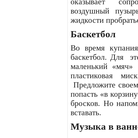
оказывает сопро
воздушный
пузырь
жидкости пробратьс
Баскетбол
Во
время
купани
баскетбол. Для
эт
маленький «мяч»
пластиковая
миск
Предложите своем
попасть «в корзину
бросков. Но напом
вставать.
Музыка в ванн