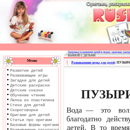
Оригами
|
Раскраски
Здоровье и развитие детей в играх, оригами, раскр
ВАННОЙ С ДЕТЬМИ
|
Меню
Развивающие игры для детей
: ПУЗЫР
Развитие
Развитие детей
детей
Развивающие игры
Загадки для детей
Детские раскраски
ПУЗЫРИ
Детские сказки
Обучение чтению
Лепка из пластилина
Стихи для детей
Вода —
это
во
Скороговорки
Оригами для детей
благодатно
действ
Статьи про оригами
Базовые формы оригами
детей. В то врем
Развивающие раскраски