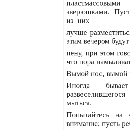
пластмассовыми
зверюшками.
Пуст
из
них
лучше разместитьс
этим вечером буду
пену, при этом гов
что пора намыливат
Вымой нос, вымой 
Иногда бывает
развеселившегося
мыться.
Попытайтесь на ч
внимание: пусть р