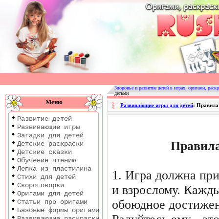
Оригами
|
Раскраски
Здоровье и развитие детей в играх, оригами, раскр
детьми
|
Меню
Развивающие игры для детей
: Правила
Развитие
Развитие детей
детей
Развивающие игры
Загадки для детей
Правила
Детские раскраски
Детские сказки
Обучение чтению
Лепка из пластилина
1. Игра должна при
Стихи для детей
Скороговорки
и взрослому. Кажд
Оригами для детей
обоюдное достижени
Статьи про оригами
Базовые формы оригами
Развивающие раскраски