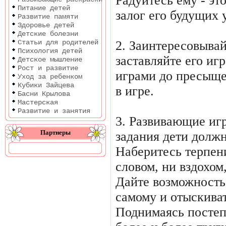
Радуйтесь ему - эт
Питание детей
залог его будущих 
Развитие памяти
Здоровье детей
Детские болезни
Статьи для родителей
2. Заинтересовывай
Психология детей
заставляйте его игр
Детское мышление
Рост и развитие
играми до пресыще
Уход за ребенком
Кубики Зайцева
в игре.
Басни Крылова
Мастерская
Развитие и занятия
3. Развивающие иг
Партнеры
задания дети должн
Наберитесь терпен
словом, ни вздохом
Дайте возможность 
самому и отыскива
Поднимаясь постеп