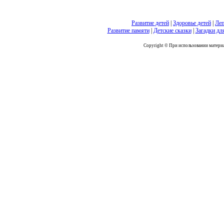
Развитие детей
|
Здоровье детей
|
Леп
Развитие памяти
|
Детские сказки
|
Загадки дл
Copyright © При использовании материал