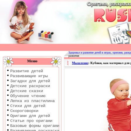
Оригами
|
Раскраски
Здоровье и развитие детей в играх, оригами, раскр
развития
|
Меню
Мышление
: Кубики, как материал для 
Развитие
Развитие детей
детей
Развивающие игры
Загадки для детей
Детские раскраски
Детские сказки
Обучение чтению
Лепка из пластилина
Стихи для детей
Скороговорки
Оригами для детей
Статьи про оригами
Базовые формы оригами
Развивающие раскраски