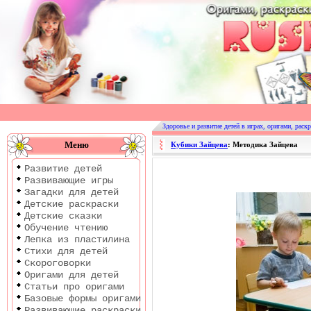
Оригами
|
Раскраски
Здоровье и развитие детей в играх, оригами, раскр
|
Меню
Кубики Зайцева
: Методика Зайцева
Развитие
Развитие детей
детей
Развивающие игры
Загадки для детей
Детские раскраски
Детские сказки
Обучение чтению
Лепка из пластилина
Стихи для детей
Скороговорки
Оригами для детей
Статьи про оригами
Базовые формы оригами
Развивающие раскраски