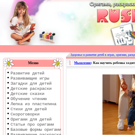
Оригами
|
Раскраски
Здоровье и развитие детей в играх, оригами, раскр
|
Меню
Мышление
: Как научить ребенка ходи
Развитие
Развитие детей
детей
Развивающие игры
Загадки для детей
Детские раскраски
Детские сказки
Обучение чтению
Лепка из пластилина
Стихи для детей
Скороговорки
Оригами для детей
Статьи про оригами
Базовые формы оригами
Развивающие раскраски