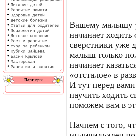
Питание детей
Развитие памяти
Здоровье детей
Детские болезни
Вашему малышу уж
Статьи для родителей
Психология детей
начинает ходить 
Детское мышление
Рост и развитие
сверстники уже д
Уход за ребенком
Кубики Зайцева
малыш только пол
Басни Крылова
Мастерская
начинает казатьс
Развитие и занятия
«отсталое» в разв
Партнеры
И тут перед вами
научить ходить 
поможем вам в эт
Начнем с того, ч
индивидуален по