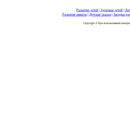
Развитие детей
|
Здоровье детей
|
Леп
Развитие памяти
|
Детские сказки
|
Загадки дл
Copyright © При использовании материал