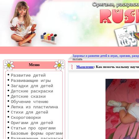
Оригами
|
Раскраски
Здоровье и развитие детей в играх, оригами, раскр
ползать
|
Меню
Мышление
: Как помочь малышу научи
Развитие
Развитие детей
детей
Развивающие игры
Загадки для детей
Детские раскраски
Детские сказки
Обучение чтению
Лепка из пластилина
Стихи для детей
Скороговорки
Оригами для детей
Статьи про оригами
Базовые формы оригами
Развивающие раскраски