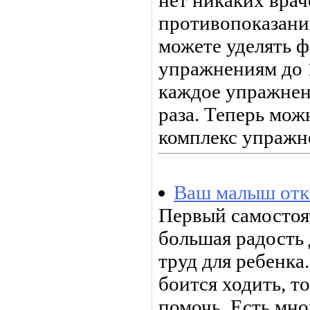
нет никаких врач
противопоказаний
можете уделять 
упражнениям до 1
каждое упражнен
раза. Теперь мож
комплекс упраж­н
Ваш малыш отк
Первый самостоя
большая радость
труд для ребенка
боится ходить, т
помочь. Есть мн