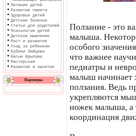
Питание детей
Развитие памяти
Здоровье детей
Детские болезни
Ползание - это в
Статьи для родителей
Психология детей
малыша. Некотор
Детское мышление
Рост и развитие
особого значения
Уход за ребенком
Кубики Зайцева
что важнее научи
Басни Крылова
Мастерская
педиатры и невро
Развитие и занятия
малыш начинает 
Партнеры
ползания. Ведь п
укрепляются мыш
ножек малыша, а 
координация дви