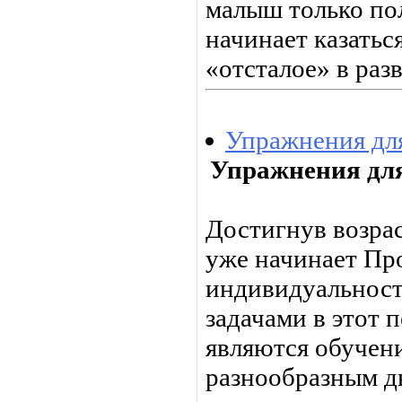
малыш только пол
начинает казатьс
«отсталое» в разв
Упражнения для
Упражнения для
Достигнув возрас
уже на­чинает Пр
индивидуальност
задачами в этот 
явля­ются обуче
разнообразным д