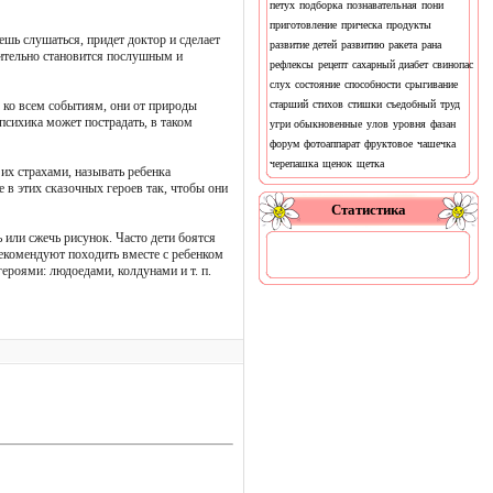
петух
подборка
познавательная
пони
приготовление
прическа
продукты
шь слушаться, придет доктор и сделает
развитие детей
развитию
ракета
рана
вительно становится послушным и
рефлексы
рецепт
сахарный диабет
свинопас
слух
состояние
способности
срыгивание
 ко всем событиям, они от природы
старший
стихов
стишки
съедобный
труд
сихика может пострадать, в таком
угри обыкновенные
улов
уровня
фазан
форум
фотоаппарат
фруктовое
чашечка
черепашка
щенок
щетка
 их страхами, называть ребенка
 в этих сказочных героев так, чтобы они
Статистика
 или сжечь рисунок. Часто дети боятся
рекомендуют походить вместе с ребенком
ероями: людоедами, колдунами и т. п.