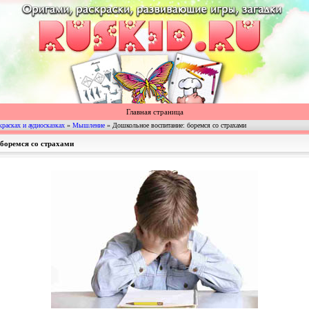
Главная страница
красках и аудиосказках
»
Мышление
» Дошкольное воспитание: боремся со страхами
 боремся со страхами