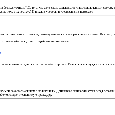
 бояться темноты? До того, что даже спать соглашаются лишь с включенным светом, а 
ся на ночь в их комнате? И никакие уговоры и увещевания не помогают.
адает инстинкт самосохранения, поэтому они подвержены различным страхам. Каждому г
я окружающей среды, чужих людей, отсутствия мамы.
в
темной комнате и одиночестве, то пора бить тревогу. Ваш человечек нуждается в безопа
блемой похода с малышом в поликлинику. Дети имеют панический страх перед особами 
езболезненную, медицинскую процедуру.