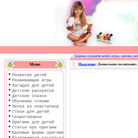
Оригами
|
Раскраски
Здоровье и развитие детей в играх, оригами, рас
|
Меню
Мышление
: Дошкольное воспитание:
Развитие
Развитие детей
детей
Развивающие игры
Загадки для детей
Детские раскраски
Детские сказки
Обучение чтению
Лепка из пластилина
Стихи для детей
Скороговорки
Оригами для детей
Статьи про оригами
Базовые формы оригами
Развивающие раскраски