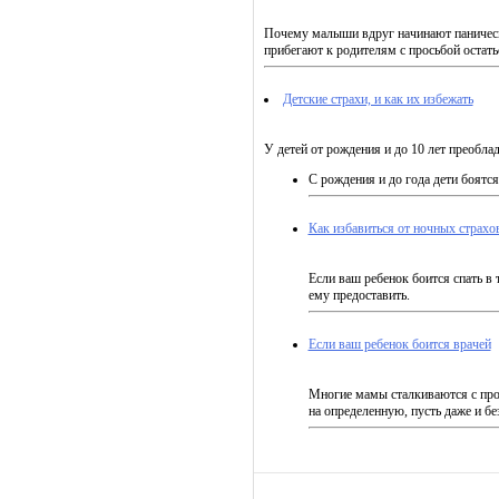
Почему малыши вдруг начинают панически
прибегают к родителям с просьбой остать
Детские страхи, и как их избежать
У детей от рождения и до 10 лет преобл
С рождения и до года дети боятс
Как избавиться от ночных страхо
Если ваш ребенок боится спать в 
ему предоставить.
Если ваш ребенок боится врачей
Многие мамы сталкиваются с про
на определенную, пусть даже и б