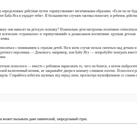
 определенные действия путем «припугивания» негативными образами. «Если ты не буде
ит Баба Яга и украдет тебя». В большинстве случаев тактика помогает, и ребенок дейст
вму они наносят на детскую психику? Изначально дети настроены позитивно относиться
 всяческих «страшилок» и «припугиваний» в дошкольном воспитании: хрупкая детская п
атива.
носиться с пониманием к страхам детей. Ни в коем случае нельзя смеяться над детьми и
кретного персонажа — Домового, например, или Бабу Ягу — попробуйте поиграть вместе
ыми.
етские психологи — вместе с ребенком нарисовать то, чего он боится, а потом выбросить
етской включенный ночник, не закрывайте двери в комнату слишком плотно. Психологи 
щупь. Старайтесь избегать шумных игр перед сном, просмотра мультфильмов со злыми г
а может вызывать даже панический, запредельный страх.