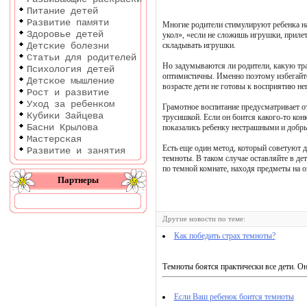
Питание детей
Развитие памяти
Многие родители стимулируют ребенка на
Здоровье детей
укол», «если не сложишь игрушки, прилет
Детские болезни
складывать игрушки.
Статьи для родителей
Но задумываются ли родители, какую тра
Психология детей
оптимистичны. Именно поэтому избегайте
Детское мышление
возрасте дети не готовы к восприятию нег
Рост и развитие
Уход за ребенком
Грамотное воспитание предусматривает от
Кубики Зайцева
трусишкой. Если он боится какого-то кон
Басни Крылова
показались ребенку нестрашными и добр
Мастерская
Есть еще один метод, который советуют д
Развитие и занятия
темноты. В таком случае оставляйте в д
по темной комнате, находя предметы на о
Партнеры
Другие новости по теме:
Как победить страх темноты?
Темноты боятся практически все дети. Он
Если Ваш ребенок боится темноты