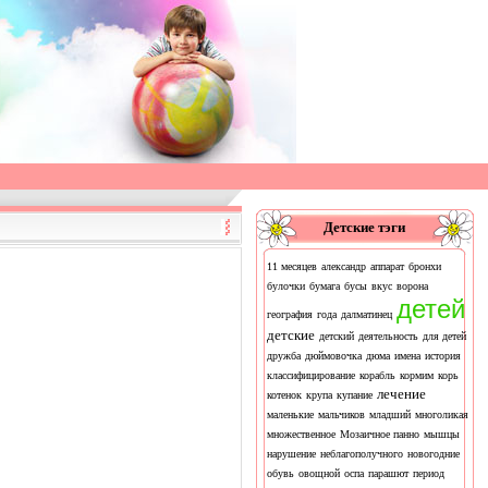
Детские тэги
11 месяцев
александр
аппарат
бронхи
булочки
бумага
бусы
вкус
ворона
детей
география
года
далматинец
детские
детский
деятельность
для детей
дружба
дюймовочка
дюма
имена
история
классифицирование
корабль
кормим
корь
лечение
котенок
крупа
купание
маленькие
мальчиков
младший
многоликая
множественное
Мозаичное панно
мышцы
нарушение
неблагополучного
новогодние
обувь
овощной
оспа
парашют
период