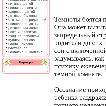
Питание детей
Развитие памяти
Здоровье детей
Детские болезни
Темноты боятся п
Статьи для родителей
Психология детей
Она может вызыв
Детское мышление
Рост и развитие
запредельный ст
Уход за ребенком
Кубики Зайцева
родители до сих
Басни Крылова
Мастерская
сон с включенной
Развитие и занятия
задумываясь, как
Партнеры
психику ежевече
темной комнате.
Осознание прихо
ребенка раздражи
ночного недержа