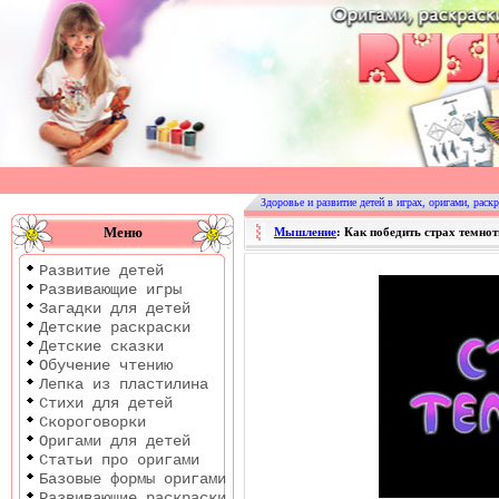
Оригами
|
Раскраски
Здоровье и развитие детей в играх, оригами, раскр
|
Меню
Мышление
: Как победить страх темно
Развитие
Развитие детей
детей
Развивающие игры
Загадки для детей
Детские раскраски
Детские сказки
Обучение чтению
Лепка из пластилина
Стихи для детей
Скороговорки
Оригами для детей
Статьи про оригами
Базовые формы оригами
Развивающие раскраски