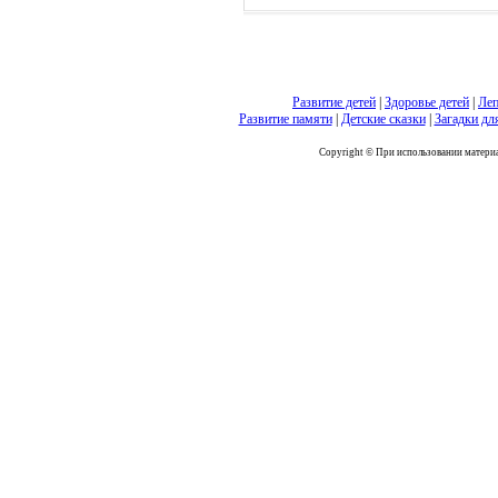
Развитие детей
|
Здоровье детей
|
Леп
Развитие памяти
|
Детские сказки
|
Загадки дл
Copyright © При использовании материал