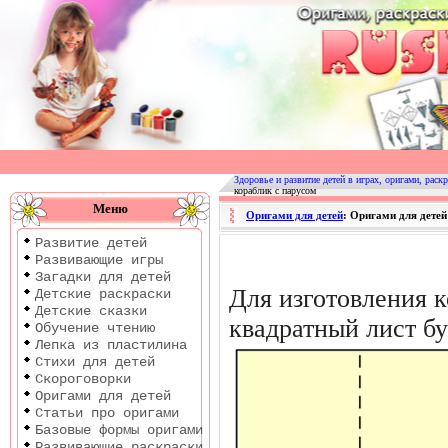
Оригами
|
Раскраски
Здоровье и развитие детей в играх, оригами, раскр
кораблик с парусом
|
Меню
Оригами для детей
: Оригами для детей
Развитие
Развитие детей
детей
Развивающие игры
Загадки для детей
Для изготовления 
Детские раскраски
Детские сказки
квадратный лист бу
Обучение чтению
Лепка из пластилина
Стихи для детей
Скороговорки
Оригами для детей
Статьи про оригами
Базовые формы оригами
Развивающие раскраски