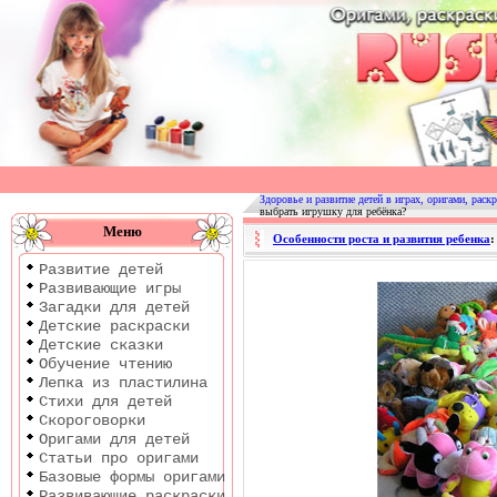
Оригами
|
Раскраски
Здоровье и развитие детей в играх, оригами, раскр
выбрать игрушку для ребёнка?
|
Меню
Особенности роста и развития ребенка
:
Развитие
Развитие детей
детей
Развивающие игры
Загадки для детей
Детские раскраски
Детские сказки
Обучение чтению
Лепка из пластилина
Стихи для детей
Скороговорки
Оригами для детей
Статьи про оригами
Базовые формы оригами
Развивающие раскраски