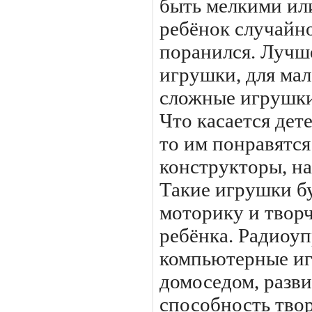
быть мелкими ил
ребёнок случайно
поранился. Лучш
игрушки, для ма
сложные игрушки
Что касается дет
то им понравятс
конструкторы, на
Такие игрушки б
моторику и твор
ребёнка. Радиоу
компьютерные иг
домоседом, разв
способность тво