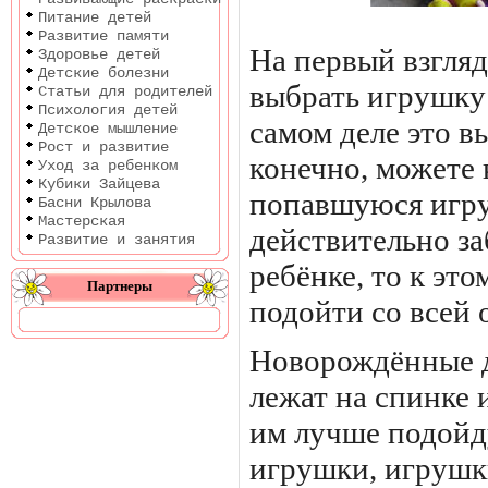
Питание детей
Развитие памяти
На первый взгля
Здоровье детей
Детские болезни
выбрать игрушку 
Статьи для родителей
Психология детей
самом деле это в
Детское мышление
Рост и развитие
конечно, можете
Уход за ребенком
Кубики Зайцева
попавшуюся игру
Басни Крылова
Мастерская
действительно за
Развитие и занятия
ребёнке, то к эт
Партнеры
подойти со всей 
Новорождённые д
лежат на спинке 
им лучше подойд
игрушки, игрушк