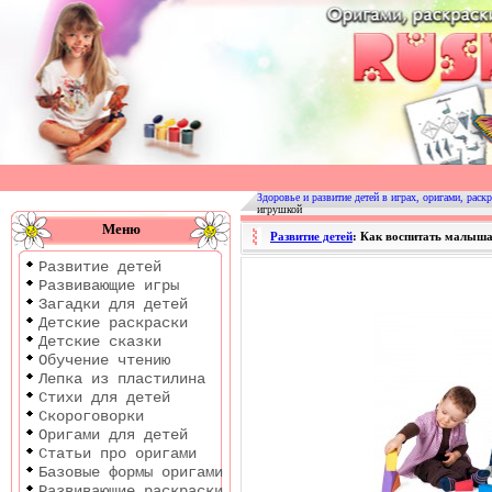
Оригами
|
Раскраски
Здоровье и развитие детей в играх, оригами, раскр
игрушкой
|
Меню
Развитие детей
: Как воспитать малыш
Развитие
Развитие детей
детей
Развивающие игры
Загадки для детей
Детские раскраски
Детские сказки
Обучение чтению
Лепка из пластилина
Стихи для детей
Скороговорки
Оригами для детей
Статьи про оригами
Базовые формы оригами
Развивающие раскраски