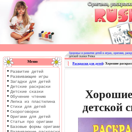
Оригами
|
Раскраски
Здоровье и развитие детей в играх, оригами, раскр
детской сказки Репка
|
Меню
Раскраски для детей
: Хорошие раскраск
Развитие
Развитие детей
детей
Развивающие игры
Загадки для детей
Детские раскраски
Хорошие
Детские сказки
Обучение чтению
Лепка из пластилина
детской 
Стихи для детей
Скороговорки
Оригами для детей
Статьи про оригами
Базовые формы оригами
Развивающие раскраски