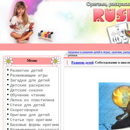
Оригами
|
Раскраски
Здоровье и развитие детей в играх, оригами, раскр
ребенок
|
Меню
Развитие детей
: Собеседование в школе
Развитие
Развитие детей
детей
Развивающие игры
Загадки для детей
Детские раскраски
Детские сказки
Обучение чтению
Лепка из пластилина
Стихи для детей
Скороговорки
Оригами для детей
Статьи про оригами
Базовые формы оригами
Развивающие раскраски