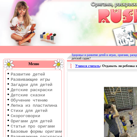
Оригами
|
Раскраски
Здоровье и развитие детей в играх, оригами, раскр
детский садик?
|
Меню
Учимся считать
: Отдавать ли ребенка 
Развитие
Развитие детей
детей
Развивающие игры
Загадки для детей
Детские раскраски
Детские сказки
Обучение чтению
Лепка из пластилина
Стихи для детей
Скороговорки
Оригами для детей
Статьи про оригами
Базовые формы оригами
Развивающие раскраски