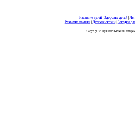
Развитие детей
|
Здоровье детей
|
Леп
Развитие памяти
|
Детские сказки
|
Загадки дл
Copyright © При использовании материал