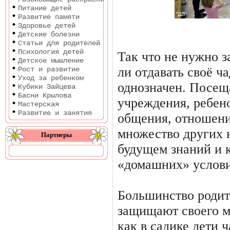
Питание детей
Развитие памяти
Здоровье детей
Детские болезни
Статьи для родителей
Психология детей
Так что не нужно з
Детское мышление
ли отдавать своё ча
Рост и развитие
Уход за ребенком
однозначен. Посещ
Кубики Зайцева
Басни Крылова
учреждения, ребено
Мастерская
Развитие и занятия
общения, отношени
множество других 
Партнеры
будущем знаний и к
«домашних» услови
Большинство родит
защищают своего м
как в садике дети 