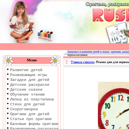
Оригами
|
Раскраски
Здоровье и развитие детей в играх, оригами, раскр
первоклассников
|
Меню
Учимся считать
: Режим дня для перво
Развитие
Развитие детей
детей
Развивающие игры
Загадки для детей
Детские раскраски
Детские сказки
Обучение чтению
Лепка из пластилина
Стихи для детей
Скороговорки
Оригами для детей
Статьи про оригами
Базовые формы оригами
Развивающие раскраски