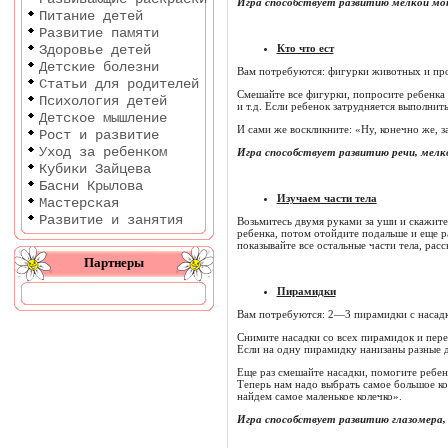
Игра способствует развитию мелкой мо
Питание детей
Развитие памяти
Здоровье детей
Кто что ест
Детские болезни
Вам потребуются: фигурки животных и про
Статьи для родителей
Смешайте все фигурки, попросите ребенка 
Психология детей
и т.д. Если ребенок затрудняется выполнит
Детское мышление
И сами же воскликните: «Ну, конечно же, за
Рост и развитие
Уход за ребенком
Игра способствует развитию речи, мел
Кубики Зайцева
Басни Крылова
Изучаем части тела
Мастерская
Развитие и занятия
Возьмитесь двумя руками за уши и скажите
ребенка, потом отойдите подальше и еще р
показывайте все остальные части тела, рас
Партнеры
Пирамидки
Вам потребуются: 2—3 пирамидки с насадк
Снимите насадки со всех пирамидок и пере
Если на одну пирамидку нанизаны разные д
Еще раз смешайте насадки, помогите ребен
Теперь нам надо выбрать самое большое кол
найдем самое маленькое колечко».
Игра способствует развитию глазомера,