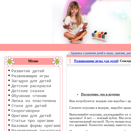
Оригами
|
Раскраски
Здоровье и развитие детей в играх, оригами, рас
|
Меню
Развивающие игры для детей
: Сенсор
Развитие
Развитие детей
детей
Развивающие игры
Загадки для детей
Детские раскраски
Детские сказки
Посмотрим, что в ведерке
Обучение чтению
Лепка из пластилина
Вам потребуются: ведерко или коробка с к
Стихи для детей
Сложите игрушки в ведерко, закройте крыш
Скороговорки
Вытаскивайте игрушки, раскладывайте их т
Оригами для детей
красивое! А вот — зеленый кубик. Мы поло
Статьи про оригами
эмоциональный настрой. Пусть малыш подер
его крышкой. Помогите малышу навести по
Базовые формы оригами
Развивающие раскраски