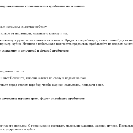
орики,навыков сопоставления предметов по величине.
ные предметы, знакомые ребенку.
кольцо от пирамидки, маленькую книжку и т.п.
в малышу в руки, затем сложите их в мешок. Предложите ребенку достать что-нибудь из меш
пример, кубик. Начиная с небольшого количества предметов, прибавляйте на каждом заня
, знакомит с величиной и формой предметов.
а разных цветов.
 цвет.Покажите, как они катятся по столу и падают на пол.
авьте перед столом коробку, чтобы шарики, скатываясь, попадали в нее.
, помогает изучить цвет, форму и свойства предметов.
егнув его пополам. С горки можно скатывать маленькие машины, шарики, пупсов. Поставьте
тся, ударившись о кубик.