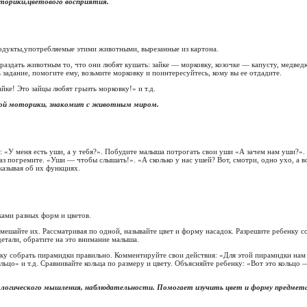
торики,цветового восприятия.
дукты,употребляемые этими животными, вырезанные из картона.
раздать животным то, что они любят кушать: зайке — морковку, козочке — капусту, медв
ь задание, помогите ему, возьмите морковку и поинтересуйтесь, кому вы ее отдадите.
йке! Это зайцы любят грызть морковку!» и т.д.
кой моторики, знакомит с животным миром.
: «У меня есть уши, а у тебя?». Побудите малыша потрогать свои уши «А зачем нам уши?»
аз погремите. «Уши — чтобы слышать!». «А сколько у нас ушей? Вот, смотри, одно ухо, а в
сказывая об их функциях.
ами разных форм и цветов.
мешайте их. Рассматривая по одной, называйте цвет и форму насадок. Разрешите ребенку со
етали, обратите на это внимание малыша.
ку собрать пирамидки правильно. Комментируйте свои действия: «Для этой пирамидки нам 
ьцо» и т.д. Сравнивайте кольца по размеру и цвету. Объясняйте ребенку: «Вот это кольцо
 логического мышления, наблюдательности. Помогает изучить цвет и форму предмета