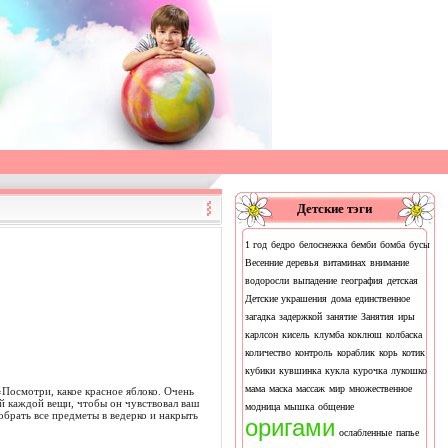
Детские тэги
1 год
бедро
белоснежка
бемби
бомба
бусы
Весенние деревья
витаминах
внимание
водоросли
выпадение
география
детская
Детские украшения
дома
единственное
загадка
задержкой
занятие
Занятия
иры
карлсон
кисель
клумба
коклюш
колбаска
количество
контроль
кораблик
корь
котик
кубики
кувшинка
кукла
курочка
лукошко
мама
маска
массаж
мир
множественное
«Посмотри, какое красное яблоко. Очень
й каждой вещи, чтобы он чувствовал ваш
модница
мышка
общение
брать все предметы в ведерко и накрыть
оригами
ослабленные
папье