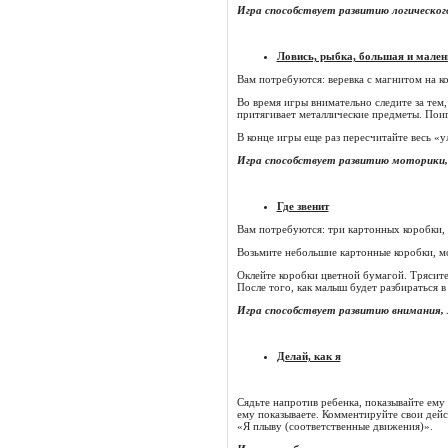
Игра способствует развитию логическо
Ловись, рыбка, большая и мален
Вам потребуются: веревка с магнитом на к
Во время игры внимательно следите за тем,
притягивает металлические предметы. Пои
В конце игры еще раз пересчитайте весь «у
Игра способствует развитию моторики,
Где звенит
Вам потребуются: три картонных коробки, 
Возьмите небольшие картонные коробки, мо
Оклейте коробки цветной бумагой. Трясите 
После того, как малыш будет разбираться 
Игра способствует развитию внимания, 
Делай, как я
Сядьте напротив ребенка, показывайте ему
ему показываете. Комментируйте свои дейст
«Я плыву (соответственные движения)».