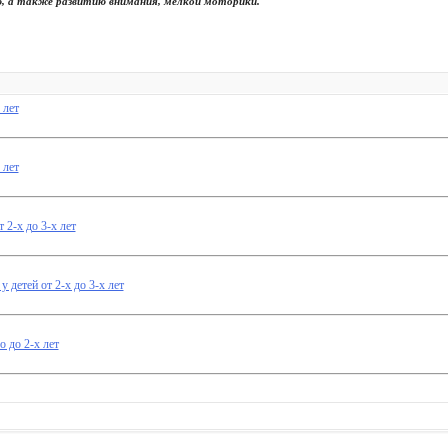
ю, а также развитию внимания, мелкой моторики.
 лет
 лет
 2-х до 3-х лет
 детей от 2-х до 3-х лет
о до 2-х лет