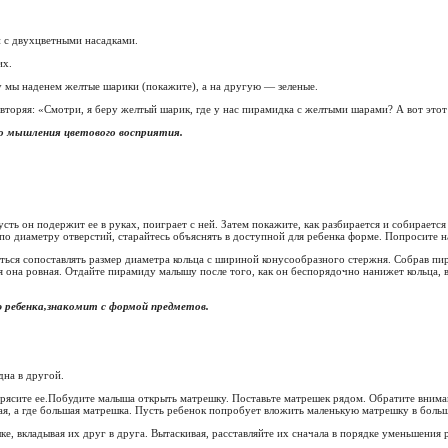
 с двухцветными насадками.
их.
у мы наденем желтые шарики (покажите), а на другую — зеленые.
вторяя: «Смотри, я беру желтый шарик, где у нас пирамидка с желтыми шарами? А вот это
о мышления цветового восприятия.
ть он подержит ее в руках, поиграет с ней. Затем покажите, как разбирается и собирает
 по диаметру отверстий, старайтесь объяснять в доступной для ребенка форме. Попросите на
ься сопоставлять размер диаметра кольца с шириной конусообразного стержня. Собрав пи
ая она ровная. Отдайте пирамиду малышу после того, как он беспорядочно нанижет кольца, 
 ребенка,знакомит с формой предметов.
дна в другой.
ясите ее.Побудите малыша открыть матрешку. Поставьте матрешек рядом. Обратите вниман
кая, а где большая матрешка. Пусть ребенок попробует вложить маленькую матрешку в больш
, вкладывая их друг в друга. Вытаскивая, расставляйте их сначала в порядке уменьшения 
.