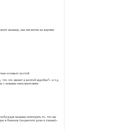
ажите малышу, как магнитик на веревке
тью оставьте пустой.
 что это звенит в желтой коробке?» и т.д.
ки с новыми наполнителями.
 побуждая малыша повторять то, что вы
рю в бинокль (поднесите руки к глазам)».