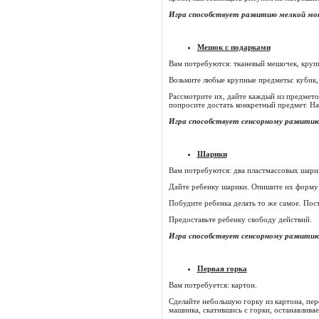
Игра способствует развитию мелкой мот
Мешок с подарками
Вам потребуются: тканевый мешочек, круп
Возьмите любые крупные предметы: кубик, 
Рассмотрите их, дайте каждый из предмето
попросите достать конкретный предмет. На
Игра способствует сенсорному развитию
Шарики
Вам потребуются: два пластмассовых шарик
Дайте ребенку шарики. Опишите их форму и
Побудите ребенка делать то же самое. Пост
Предоставьте ребенку свободу действий.
Игра способствует сенсорному развитию
Первая горка
Вам потребуется: картон.
Сделайте небольшую горку из картона, пер
машинка, скатившись с горки, останавливае