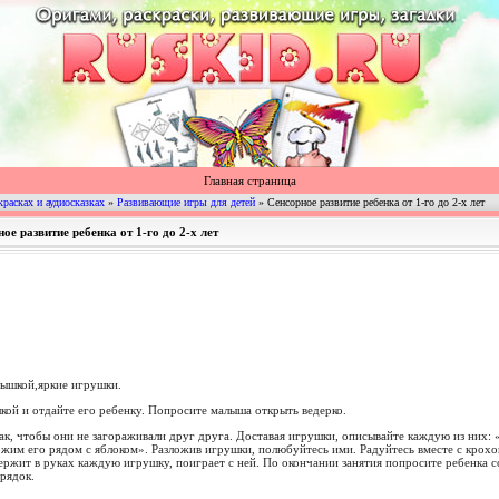
Главная страница
красках и аудиосказках
»
Развивающие игры для детей
» Сенсорное развитие ребенка от 1-го до 2-х лет
ное развитие ребенка от 1-го до 2-х лет
рышкой,яркие игрушки.
кой и отдайте его ребенку. Попросите малыша открыть ведерко.
ак, чтобы они не загораживали друг друга. Доставая игрушки, описывайте каждую из них: 
жим его рядом с яблоком». Разложив игрушки, полюбуйтесь ими. Радуйтесь вместе с крохо
жит в руках каждую игрушку, поиграет с ней. По окончании занятия попросите ребенка со
рядок.