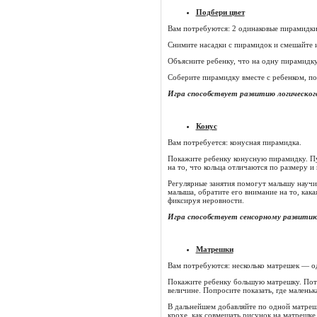
Подбери цвет
Вам потребуются: 2 одинаковые пирамидки
Снимите насадки с пирамидок и смешайте 
Объясните ребенку, что на одну пирамидк
Соберите пирамидку вместе с ребенком, по
Игра способствует развитию логическог
Конус
Вам потребуется: конусная пирамидка.
Покажите ребенку конусную пирамидку. Пус
на то, что кольца отличаются по размеру и
Регулярные занятия помогут малышу научит
малыша, обратите его внимание на то, как
фиксируя неровности.
Игра способствует сенсорному развитию
Матрешки
Вам потребуются: несколько матрешек — о
Покажите ребенку большую матрешку. Потр
величине. Попросите показать, где малень
В дальнейшем добавляйте по одной матрешке
крохе, как совмещать рисунок на матрешке