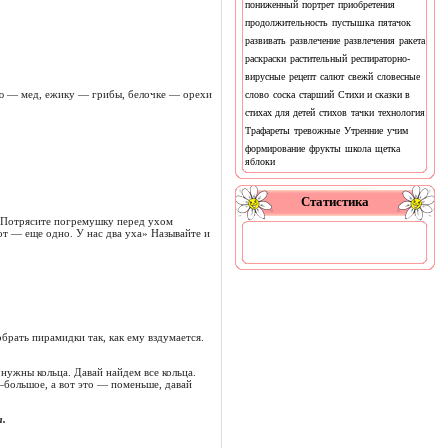
пониженный
портрет
приобретения
продолжительность
пустышка
пятачок
развивать
развлечение
развлечения
ракета
раскраски
растительный
респираторно-
вирусные
рецепт
салют
свежй
словесные
едю — мед, ежику — грибы, белочке — орехи
слово
соска
старший
Стихи и сказки в
стихах для детей
стихов
тачки
технология
Трафареты
тревожные
Утренние
учим
формирование
фрукты
школа
щетка
яблоки
Статистика
. Потрясите погремушку перед ухом
от — еще одно. У нас два уха» Называйте и
брать пирамидки так, как ему вздумается.
нужны кольца. Давай найдем все кольца.
 —большое, а вот это — поменьше, давай
.