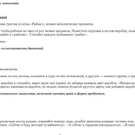
го мышления.
ькая
онце (удочка из игры «Рыбак»), мелкие металлические предметы.
 чтобы ребенок не тянул в рот мелкие предметы. Поместите игрушки в таз или коробку, пок
грайте в «рыбалку». Считайте каждую пойманную «рыбку».
лов».
 согласованности движений.
колокольчик.
жно из-под молока, положите в одну из них колокольчик, в другую — немного крупы, а тре
коробки и слушайте, какие звуки они издают, не забывая называть цвет коробок: «Интересно,
в цветах имеющихся коробок, их можно оклеить бумагой другого цвета, или добавить короб
логического мышления, помогает изучить цвет и форму предметов.
 различные жесты руками, изменяйте мимику лица, делайте движения разными частями тела,
вия: «Сейчас я буду веселая! (улыбнитесь)». «А сейчас я сердитая (нахмурьтесь)». «Я смот