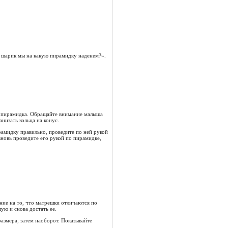
т шарик мы на какую пирамидку наденем?».
ся пирамидка. Обращайте внимание малыша
низать кольца на конус.
рамидку правильно, проведите по ней рукой
вновь проведите его рукой по пирамидке,
ие на то, что матрешки отличаются по
ую и снова достать ее.
размера, затем наоборот. Показывайте