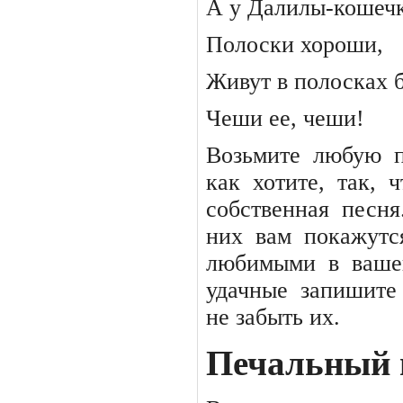
А у Далилы-кошеч
Полоски хороши,
Живут в полосках 
Чеши ее, чеши!
Возьмите
любую
как
хотите,
так,
ч
собственная
песня
них
вам
покажутс
любимыми
в
ваше
удачные
запишите
не забыть их.
Печальный 