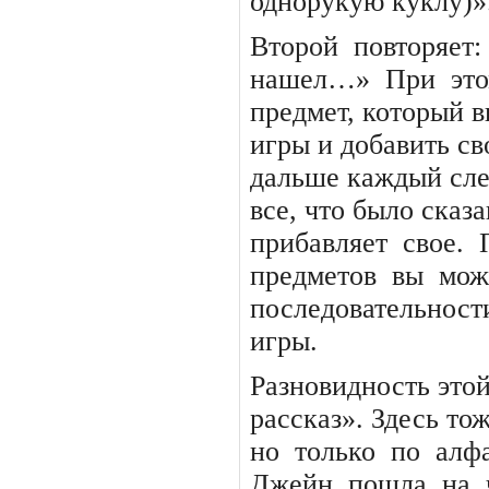
однорукую куклу)»
Второй
повторяет:
нашел…»
При
эт
предмет, который 
игры и добавить св
дальше каждый сле
все, что было сказ
прибавляет
свое.
предметов
вы
мож
последовательност
игры.
Разновидность это
рассказ». Здесь то
но
только
по
алфа
Джейн
пошла
на