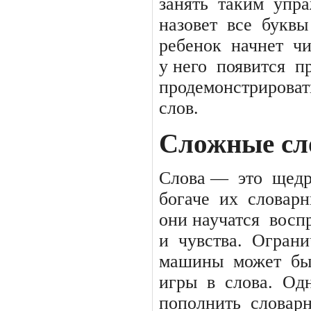
занять
таким
упра
назовет
все
буквы
ребенок
начнет
чи
у него
появится
п
продемонстрироват
слов.
Сложные сл
Слова —
это
щед
богаче
их
словар
они научатся
восп
и
чувства.
Ограни
машины
может
бы
игры
в
слова.
Од
пополнить
словар