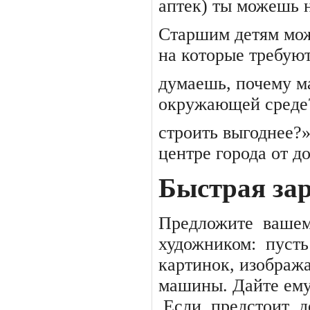
аптек) ты можешь 
Старшим детям мож
на которые требуют
думаешь, почему м
окружающей среде?
строить выгоднее?»
центре города от д
Быстрая за
Предложите
ваше
художником:
пусть
картинок, изобража
машины. Дайте ему
Если
предстоит
д