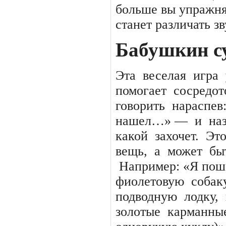
больше вы упражня
станет различать зв
Бабушкин с
Эта
веселая
игра
помогает
сосредот
говорить
нараспев
нашел…» —
и
на
какой
захочет.
Эт
вещь,
а
может
бы
Например: «Я пош
фиолетовую
собак
подводную
лодку,
золотые
карманны