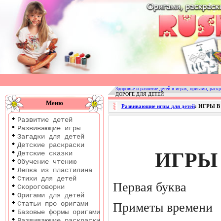
Оригами
|
Раскраски
Здоровье и развитие детей в играх, оригами, раскр
ДОРОГЕ ДЛЯ ДЕТЕЙ
|
Меню
Развивающие игры для детей
: ИГРЫ 
Развитие
Развитие детей
детей
Развивающие игры
Загадки для детей
Детские раскраски
ИГРЫ
Детские сказки
Обучение чтению
Лепка из пластилина
Стихи для детей
Первая буква
Скороговорки
Оригами для детей
Статьи про оригами
Приметы времени
Базовые формы оригами
Развивающие раскраски