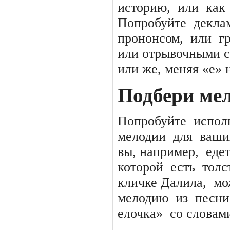
историю,
или
как
Попробуйте
декла
прононсом,
или
г
или отрывочными с
или же, меняя «е» 
Подбери ме
Попробуйте
испол
мелодии
для
ваши
вы, например,
еде
которой
есть
толс
кличке Далила,
мо
мелодию
из
песни
елочка»
со словам