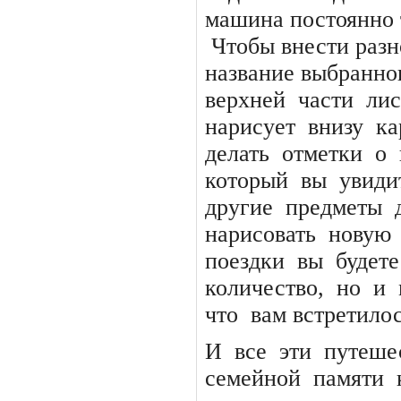
машина постоянно 
Чтобы внести разн
название выбранног
верхней
части
лис
нарисует
внизу
ка
делать
отметки
о
который
вы
увиди
другие
предметы
нарисовать
новую
поездки
вы
будете
количество,
но
и
что
вам встретилос
И
все
эти
путеше
семейной
памяти