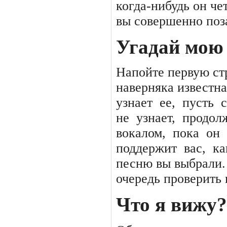
когда-нибудь он че
вы совершенно поз
Угадай мою
Напойте первую ст
наверняка известна
узнает
ее,
пусть
не
узнает,
продол
вокалом,
пока
он
поддержит
вас,
ка
песню вы выбрали. 
очередь проверить
Что я вижу?