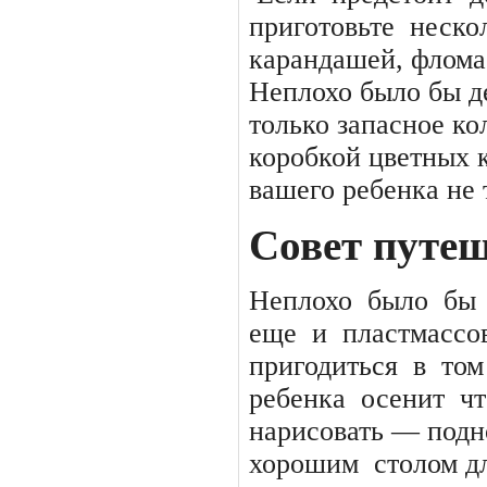
приготовьте
неско
карандашей, флома
Неплохо было бы д
только запасное ко
коробкой цветных к
вашего ребенка не
Совет путе
Неплохо
было
бы
еще
и
пластмассо
пригодиться
в
том
ребенка
осенит
чт
нарисовать — подн
хорошим
столом д