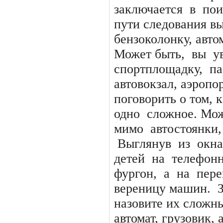
заключается
в
пои
пути следования в
бензоколонку, авто
Может быть,
вы
у
спортплощадку,
па
автовокзал, аэропо
поговорить о том, к
одно
сложное. Мо
мимо
автостоянки,
Выглянув
из
окна
детей
на
телефон
фургон,
а
на
пере
вереницу машин.
назовите их сложн
автомат, грузовик,