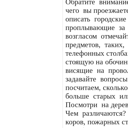
Обратите
внимани
чего
вы проезжает
описать
городские
проплывающие
за
возгласом
отмечай
предметов,
таких,
телефонных столба
стоящую на обочин
висящие
на
прово
задавайте
вопросы
посчитаем, сколько
больше
старых
ил
Посмотри
на дерев
Чем
различаются?
коров, пожарных с