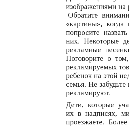
изображениями на 
Обратите
вниман
«картины»,
когда
попросите
назвать
них.
Некоторые
д
рекламные
песенк
Поговорите
о
том,
рекламируемых тов
ребенок на этой не
семья. Не забудьте 
рекламируют.
Дети,
которые
уча
их
в
надписях,
м
проезжаете.
Более