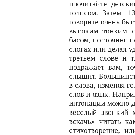
прочитайте
детски
голосом.
Затем
13
говорите очень быс
высоким
тонким г
басом, постоянно о
слогах или делая у
третьем
слове
и
т
подражает
вам,
то
слышит. Большинств
в слова, изменяя г
слов и язык. Напр
интонации можно д
веселый
звонкий
вскачь»
читать
ка
стихотворение,
ил