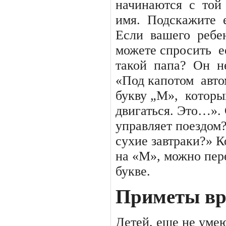
начинаются
с
той
имя.
Подскажите
Если
вашего
ребе
можете спросить
е
такой
папа?
Он
н
«Под капотом
авт
букву „М»,
которы
двигаться. Это…». 
управляет поездом?
сухие завтраки?» К
на «М», можно пер
букве.
Приметы вр
Детей, еще не уме