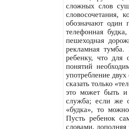
сложных
слов
сущ
словосочетания,
к
обозначают
один
телефонная
будка,
пешеходная
дорож
рекламная
тумба.
ребенку,
что
для
понятий
необходи
употребление двух 
сказать только «те
это
может
быть
и
служба;
если
же
«будка»,
то
можно
Пусть
ребенок
са
словами, дополняя 