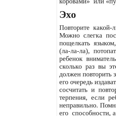
коровами»
или «пу
Эхо
Повторите
какой-
Можно
слегка
пос
пощелкать
языком,
(ла-ла-ла),
потопат
ребенок
внимател
сколько
раз
вы
эт
должен повторить з
его очередь издава
сосчитать
и
повто
терпения,
если
ре
неправильно. Помни
его
способности, а