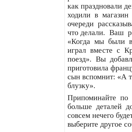
как праздновали д
ходили
в
магазин
очереди
рассказыв
что делали.
Ваш
р
«Когда
мы
были
играл
вместе
с
К
поезд».
Вы
добавл
приготовила франц
сын вспомнит: «А 
блузку».
Припоминайте
по
больше
деталей
д
совсем нечего буде
выберите другое со