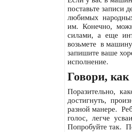
поставьте записи д
любимых
народны
им.
Конечно,
можн
силами,
а
еще
ин
возьмете
в машину
запишите ваше хор
исполнение.
Говори, как
Поразительно,
как
достигнуть,
произ
разной манере.
Ре
голос,
легче
усва
Попробуйте так.
П