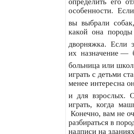
определить
его
от
особенности.
Если
вы
выбрали
собак
какой
она
породы
дворняжка.
Если
их
назначение —
больница или школ
играть с детьми ст
менее интересна о
и
для
взрослых.
О
играть,
когда
маш
Конечно, вам не оч
разбираться в поро
надписи на здания