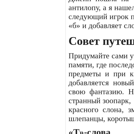
антилопу, а я наше
следующий игрок по
«б» и добавляет сло
Совет путе
Придумайте сами у
памяти, где после
предметы
и
при
к
добавляется
новый
свою
фантазию.
Н
странный зоопарк,
красного
слона,
з
шлепанцы, коротыш
«Т»-слова