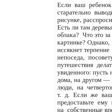
Если
ваш
ребенок
старательно
вывод
рисунке, расспроси
Есть ли там деревь
облака?
Что это з
картинке? Однако, 
иссякнет терпение
непоседа,
посовет
путешествия
дела
увиденного: пусть 
дома, на другом —
люди,
на
четверт
т.
д.
Если
же
ваш
предоставьте
ему
на
собственные впе