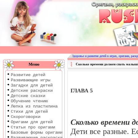
Оригами
|
Раскраски
Здоровье и развитие детей в играх, оригами, раскр
|
Меню
Сколько времени должен спать малыш
Развитие
Развитие детей
детей
Развивающие игры
Загадки для детей
ГЛАВА 5
Детские раскраски
Детские сказки
Обучение чтению
Лепка из пластилина
Стихи для детей
Скороговорки
Сколько времени 
Оригами для детей
Статьи про оригами
Дети все разные. Е
Базовые формы оригами
Развивающие раскраски