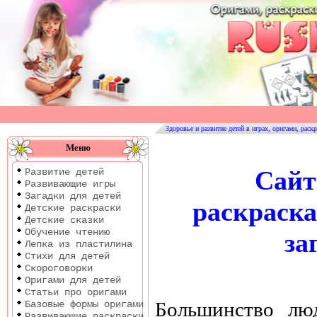
Оригами
|
Раскраски
Здоровье и развитие детей в играх, оригами, раскр
|
Меню
Развитие
Сайт 
Развитие детей
детей
Развивающие игры
Загадки для детей
раскраска
Детские раскраски
Детские сказки
Обучение чтению
за
Лепка из пластилина
Стихи для детей
Скороговорки
Оригами для детей
Статьи про оригами
Большинство лю
Базовые формы оригами
Развивающие раскраски