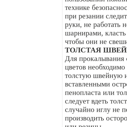
технике безопаснос
при резании следи
руки, не работать
шарнирами, класть
чтобы они не свеши
ТОЛСТАЯ ШВЕЙ
Для прокалывания 
цветов необходимо
толстую швейную и
вставленными остр
пенопласта или тол
следует вдеть толс
случайно иглу не 
производить остор
или резины.