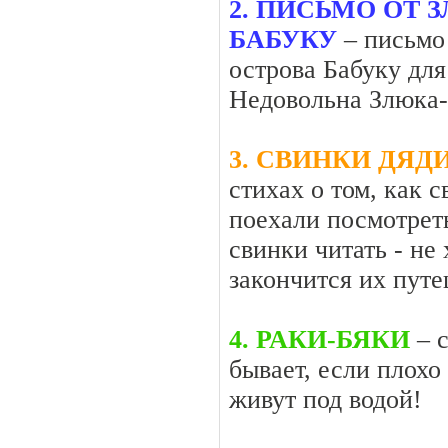
2. ПИСЬМО ОТ 
БАБУКУ
– письмо 
острова Бабуку для
Недовольна Злюка-
3. CВИНКИ ДЯД
стихах о том, как
поехали посмотрет
свинки читать - не
закончится их пут
4. РАКИ-БЯКИ
– с
бывает, если плохо
живут под водой!