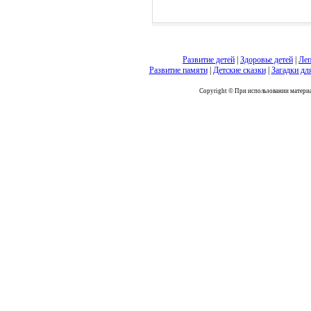
Развитие детей
|
Здоровье детей
|
Леп
Развитие памяти
|
Детские сказки
|
Загадки дл
Copyright © При использовании материал