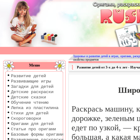
Оригами
|
Раскраски
Здоровье и развитие детей в играх, оригами, раскр
свойства предметов
|
Меню
Развитие детей от 3-х до 4-х лет - Изу
Развитие
Развитие детей
детей
Развивающие игры
Загадки для детей
Широ
Детские раскраски
Детские сказки
Обучение чтению
Раскрась машину, 
Лепка из пластилина
Стихи для детей
дорожке, зеленым ц
Скороговорки
Оригами для детей
едет по узкой, — 
Статьи про оригами
Базовые формы оригами
большая, а какая м
Развивающие раскраски