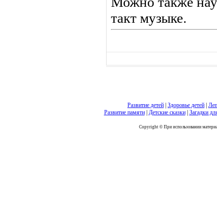
Можно также нау
такт музыке.
Развитие детей
|
Здоровье детей
|
Леп
Развитие памяти
|
Детские сказки
|
Загадки дл
Copyright © При использовании материал