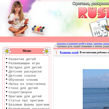
Оригами
|
Раскраски
Здоровье и развитие детей в играх, оригами, раскр
огромную роль играют понимание и любовь родит
|
Меню
Развитие детей
: В воспитании ребенка
Развитие
Развитие детей
детей
Развивающие игры
Загадки для детей
Детские раскраски
Детские сказки
Обучение чтению
Лепка из пластилина
Стихи для детей
Скороговорки
Оригами для детей
Статьи про оригами
Базовые формы оригами
Развивающие раскраски