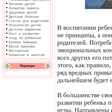
Питание детей
Развитие памяти
Здоровье детей
Детские болезни
Статьи для родителей
Психология детей
В воспитании ребе
Детское мышление
не принципы, а по
Рост и развитие
Уход за ребенком
родителей. Потреб
Кубики Зайцева
Басни Крылова
эмоциональных кон
Мастерская
Развитие и занятия
всех других его по
этого, как правило
Партнеры
ряд вредных привыч
дальнейшем будет н
В большинстве сво
развитии ребенка 
игры. Направлены 