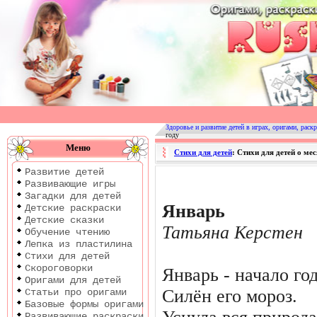
Оригами
|
Раскраски
Здоровье и развитие детей в играх, оригами, раскр
году
|
Меню
Стихи для детей
: Стихи для детей о ме
Развитие
Развитие детей
детей
Развивающие игры
Загадки для детей
Январь
Детские раскраски
Детские сказки
Татьяна Керстен
Обучение чтению
Лепка из пластилина
Стихи для детей
Скороговорки
Январь - начало год
Оригами для детей
Силён его мороз.
Статьи про оригами
Базовые формы оригами
Развивающие раскраски