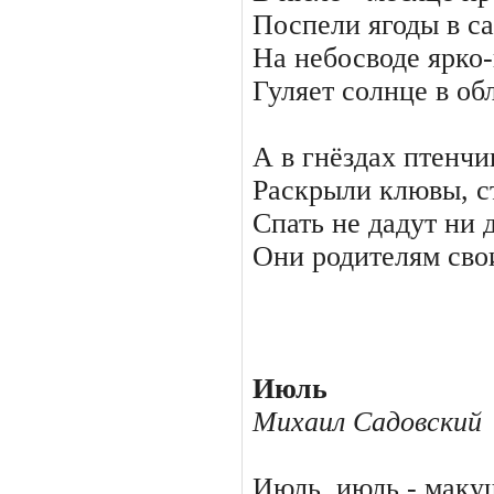
Поспели ягоды в са
На небосводе ярко
Гуляет солнце в об
А в гнёздах птенч
Раскрыли клювы, с
Спать не дадут ни 
Они родителям сво
Июль
Михаил Садовский
Июль, июль - макуш