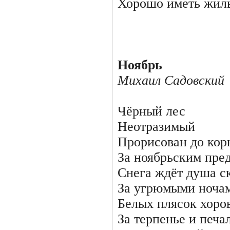
Хорошо иметь жиль
Ноябрь
Михаил Садовский
Чёрный лес
Неотразимый
Прорисован до кор
За ноябрьским пре
Снега ждёт душа с
За угрюмыми ноча
Белых плясок хоро
За терпенье и печа