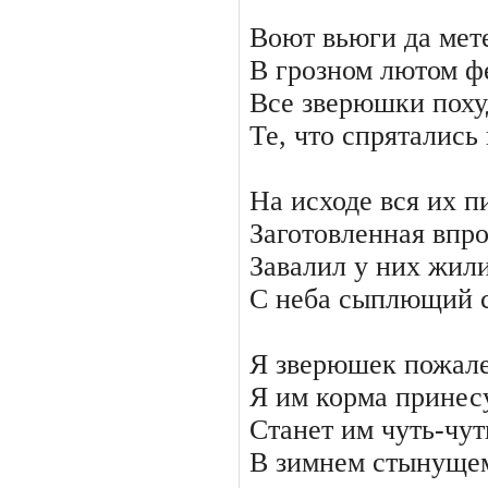
Воют вьюги да мет
В грозном лютом ф
Все зверюшки поху
Те, что спрятались 
На исходе вся их п
Заготовленная впро
Завалил у них жил
С неба сыплющий 
Я зверюшек пожал
Я им корма принесу
Станет им чуть-чут
В зимнем стынущем