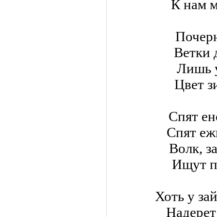
К нам 
Почерн
Ветки 
Лишь 
Цвет з
Спят ен
Спят ежи
Волк, з
Ищут п
Хоть у за
Надерет