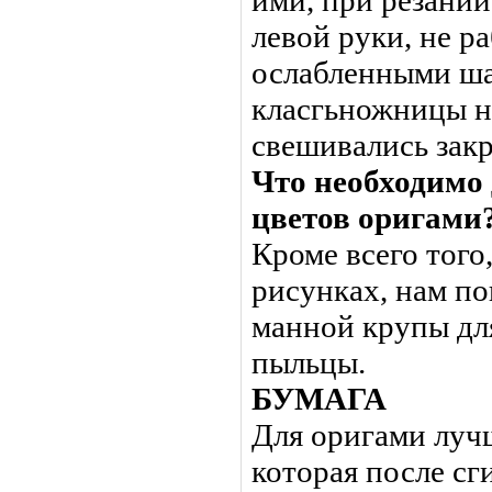
ими, при резании
левой руки, не р
ослабленными ш
класгьножницы на
свешивались закр
Что необходимо 
цветов оригами
Кроме всего того
рисунках, нам п
манной крупы дл
пыльцы.
БУМАГА
Для оригами лучш
которая после сг