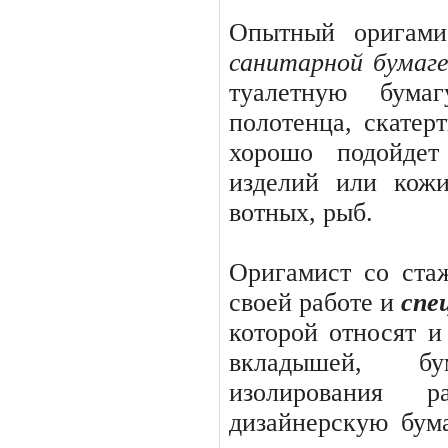
Опытный оригами
санитарной бума­г
туалетную бумаг
полотенца, скатерт
хорошо подойдет
изделий или кож
вотных, рыб.
Оригамист со ста
своей работе и
спе
которой относят и 
вкладышей, б
изолирования ра
дизайнерскую бума