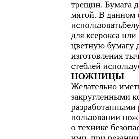
трещин. Бумага д
мятой. В данном 
использоватьбел
для ксерокса ил
цветную бумагу д
изготовления ты
стеблей использу
НОЖНИЦЫ
Желательно имет
закругленными к
разработанными 
пользовании нож
о технике безопа
ими, при резании