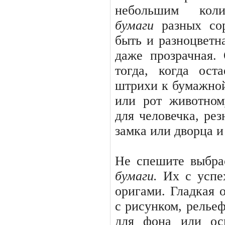
небольшим кол
бумаги
разных со
быть и разноцветна
даже прозрачная.
тогда, когда ост
штрихи к бумажной
или рот животно
для человечка, ре
замка или дворца и 
Не спешите выбра
бумаги.
Их с успе
оригами. Гладкая 
с рисунком, релье
для фона или ос