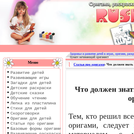
Оригами
|
Раскраски
Здоровье и развитие детей в играх, оригами, раскр
бумаге начинающий оригамист
|
Меню
Статьи про оригами
: Что должен знат
Развитие
Развитие детей
детей
Развивающие игры
Загадки для детей
Что должен зна
Детские раскраски
Детские сказки
о
Обучение чтению
Лепка из пластилина
Стихи для детей
Скороговорки
Тем, кто решил все
Оригами для детей
оригами, следует
Статьи про оригами
Базовые формы оригами
Развивающие раскраски