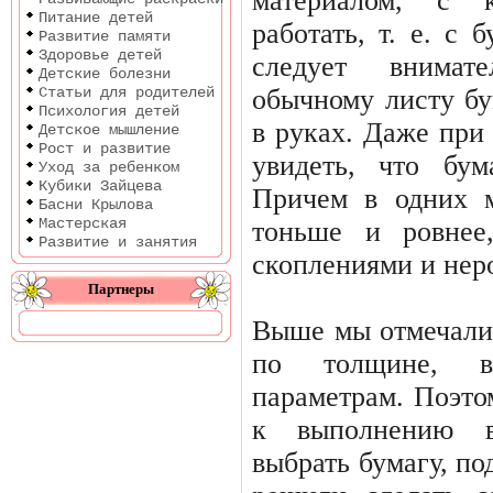
материалом, с 
Питание детей
работать, т. е. с 
Развитие памяти
Здоровье детей
следует внимат
Детские болезни
Статьи для родителей
обычному листу бу
Психология детей
в руках. Даже при
Детское мышление
Рост и развитие
увидеть, что бум
Уход за ребенком
Кубики Зайцева
Причем в одних м
Басни Крылова
Мастерская
тонь­ше и ровне
Развитие и занятия
скоплениями и нер
Партнеры
Выше мы отмечали,
по толщине, в
параметрам. Поэто
к выполнению в
выбрать бумагу, по