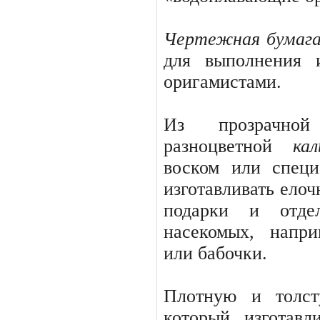
Чертежная бумаг
для выполнения 
оригамистами.
Из прозрачной
разноцветной
ка
воском или спец
изго­тавливать ело
подарки и отде
насекомых, напр
или бабочки.
Плотную и толс
который изготавл