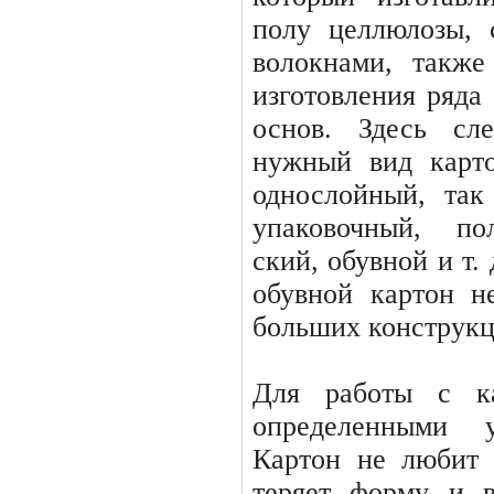
полу целлюлозы,
волокнами, также
изготовления ряда
основ. Здесь сл
нужный вид карт
однослойный, так
упаковочный, по
ский, обувной и т.
обувной картон н
больших конструкци
Для работы с ка
определенными 
Картон не любит 
теря­ет форму и