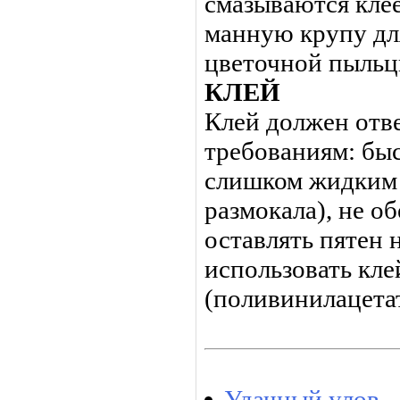
смазываются кле
манную крупу дл
цветочной пыльц
КЛЕЙ
Клей должен отв
требованиям: быс
слишком жидким 
размокала), не о
оставлять пятен 
использовать кл
(поливинилацета
Удачный улов