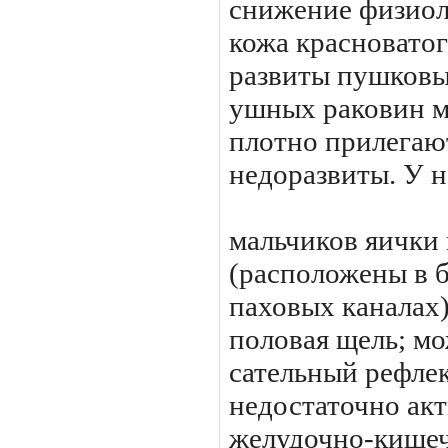
сниже­ние физио
кожа красноватог
развиты пушковы
ушных раковин м
плотно при­легаю
недоразвиты. У 
мальчиков яички
(расположе­ны в
паховых каналах)
половая щель; мо
сательный рефлек
недостаточ­но ак
желудочно-кишеч