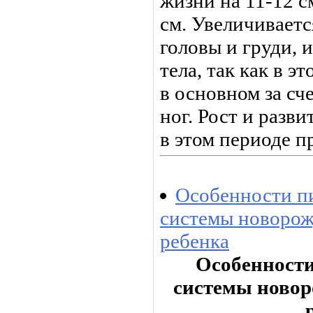
жизни на 11-12 см
см. Увеличивает
головы и груди, 
тела, так как в э
в ос­новном за с
ног. Рост и разви
в этом периоде п
Особенности п
системы новорож
ребенка
Особенност
системы новор