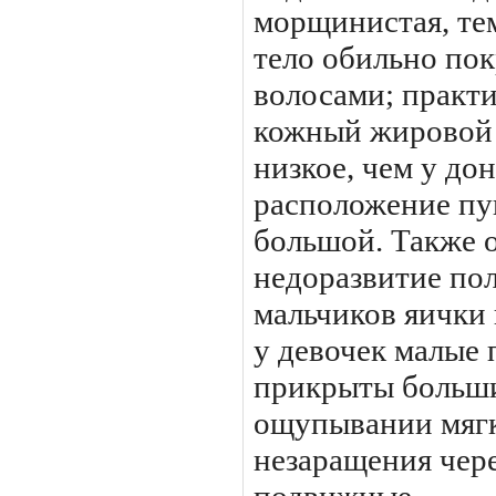
морщи­нистая, те
тело обильно по
волосами; практи
кожный жировой 
низкое, чем у до
расположение пу
большой. Также 
недоразвитие пол
мальчиков яички 
у девочек малые 
прикрыты больши
ощупывании мягк
незаращения чер