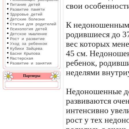
свои особенност
Питание детей
Развитие памяти
Здоровье детей
Детские болезни
К недоношенным 
Статьи для родителей
Психология детей
родившиеся до 3
Детское мышление
Рост и развитие
вес которых менее
Уход за ребенком
Кубики Зайцева
45 см. Недоноше
Басни Крылова
Мастерская
ребенок, родивши
Развитие и занятия
неделями внутри
Партнеры
Недоношенные де
развиваются оче
интенсивно увели
рост у тех недон