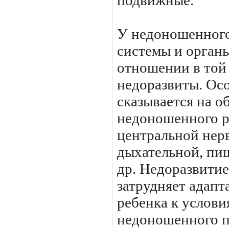
подвижные.
У недоношенного
системы и орга­
отношении в той
недоразвиты. Ос
сказывается на 
недоношенного ре
центральной нер
дыхательной, пи
др. Недоразвитие
затрудняет адап
ре­бенка к услов
недоношенного п