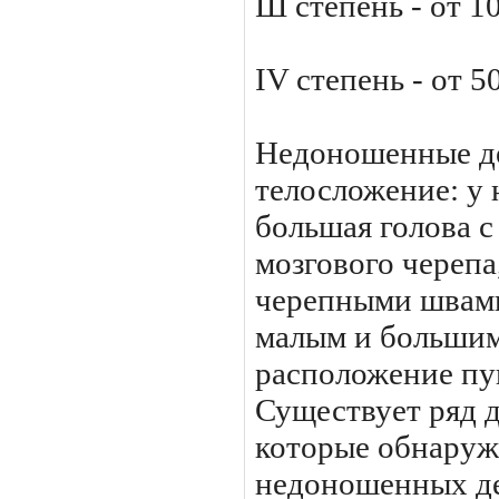
Ш степень - от 10
IV степень - от 50
Недоношенные де
телосло­жение: у
большая голова с
мозгового череп
черепны­ми швам
малым и большим
расположение пу
Существует ряд д
которые обнаруж
недоношенных де