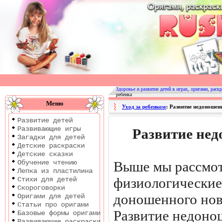
Оригами
|
Раскраски
Здоровье и развитие детей в играх, оригами, раскр
ребенка
|
Меню
Уход за ребенком
: Развитие недоношен
Развитие
Развитие детей
детей
Развивающие игры
Развитие нед
Загадки для детей
Детские раскраски
Детские сказки
Обучение чтению
Выше мы рассмо
Лепка из пластилина
физиологические
Стихи для детей
Скороговорки
доношенного нов
Оригами для детей
Статьи про оригами
Развитие недоно
Базовые формы оригами
Развивающие раскраски