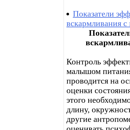
Показатели эф
вскармливания с
Показател
вскармлив
Контроль эффект
малышом питания
проводится на о
оценки состояния
этого необходимо
длину, окруж­нос
другие антропом
оценивать психоф