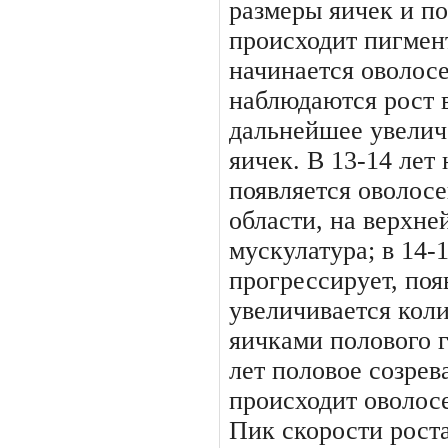
размеры яичек и по
происходит пигмен
начинается оволо­се
наблюдаются рост в
дальнейшее увелич
яичек. В 13-14 лет
появ­ляется оволо
области, на верх­не
мускулатура; в 14-1
прогрессирует, поя
увеличивается кол
яичками полового г
лет по­ловое созре
происходит оволос
Пик скорости роста