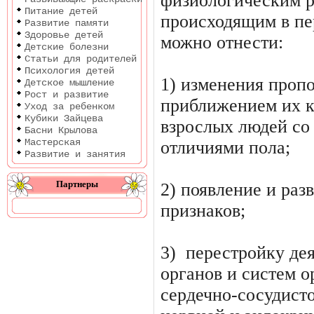
физиологическим ра
Питание детей
происходящим в пе
Развитие памяти
Здоровье детей
можно отнести:
Детские болезни
Статьи для родителей
Психология детей
1) изменения пропо
Детское мышление
Рост и развитие
приближением их 
Уход за ребенком
Кубики Зайцева
взрослых людей со
Басни Крылова
Мастерская
отличиями пола;
Развитие и занятия
Партнеры
2) появление и ра
при­знаков;
3) перестройку де
органов и систем о
сердечно-со­судист