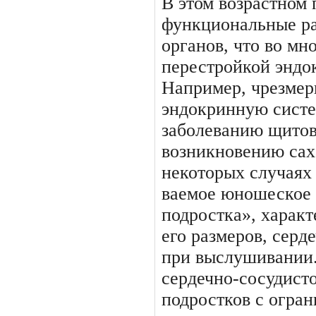
В этом возрастном 
функ­циональные р
органов, что во мн
перестройкой эндо
Например, чрезмер
эндокринную систе
заболева­нию щито
возникновению сах
некоторых случаях 
ваемое юношеское 
подростка», харак
его размеров, сер
при выслушивании
сердечно-сосудисто
подростков с огран