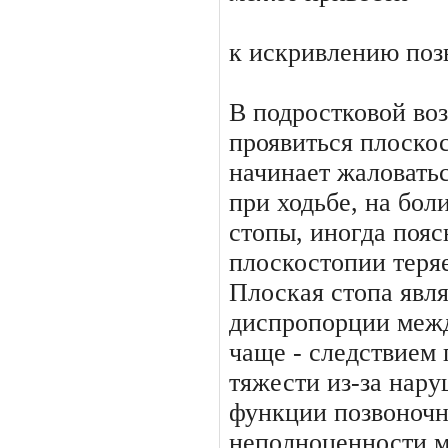
к искривлению поз
В подростковой во
про­явиться плоско
начинает жаловать­
при ходьбе, на бол
стопы, иногда поя
плоскостопии теряе
Плоская стопа явля
диспропорции межд
чаще - следствием 
тяжести из-за нар
функции позвоночн
неполноценности м