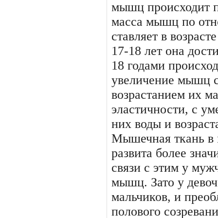
мышц происходит по
масса мышц по отн
ставляет в возраст
17-18 лет она дост
18 годами про­исхо
увеличение мышц с
возрастанием их ма
эластичности, с у
них воды и воз­рас
Мышечная ткань в 
развита более значи
связи с этим у му
мышц. Зато у девоч
мальчи­ков, и преоб
полового созреван