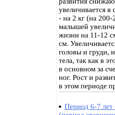
развития снижают
увеличивается в с
- на 2 кг (на 200
малышей увеличив
жизни на 11-12 см
см. Увеличивает
головы и груди, 
тела, так как в э
в ос­новном за с
ног. Рост и разви
в этом периоде п
Период 6-7 лет 
(период старшег