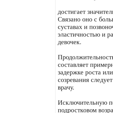
достигает значител
Связа­но оно с бо
суставах и позво­н
эластичностью и ра
девочек.
Продолжительность
составля­ет пример
задержке роста или
созревания следует
врачу.
Исключительную п
подростковом воз­р