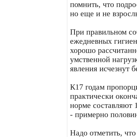
помнить, что подро
но еще и не взросл
При правильном со
ежед­невных гигие
хорошо рассчи­тан
умственной нагрузк
явления исчезнут бе
К17 годам пропорц
прак­тически оконч
норме со­ставляют 
- примерно полови
Надо отметить, что