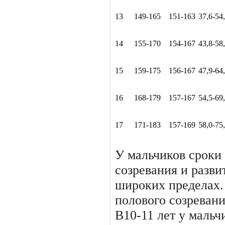
13
149-165
151-163
37,6-54
14
155-170
154-167
43,8-58
15
159-175
156-167
47,9-64
16
168-179
157-167
54,5-69
17
171-183
157-169
58,0-75
У мальчиков сроки
созре­вания и разв
широких преде­лах.
полового созревани
В10-11 лет у мальч