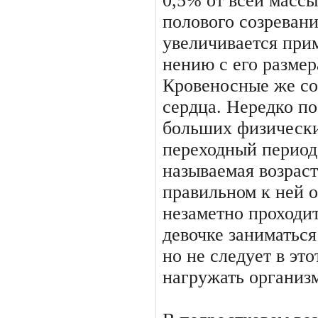
0,5% от всей массы
полового созревани
увеличивается прим
нению с его разме
Кровеносные же со
сердца. Нередко по
больших физических
переходный период
называ­емая возрас
правильном к ней 
незаметно проходит
девочке заниматься
но не следует в эт
нагру­жать организ