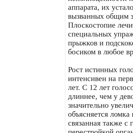
аппарата, их устал
вызванных общим з
Плоскостопие лечи
специальных упраж
прыжков и под­скок
босиком в любое вр
Рост истинных гол
интенси­вен на пер
лет. С 12 лет голо­
длиннее, чем у дево
значительно увелич
объясняется ломка 
связан­ная также с
перестройкой орга