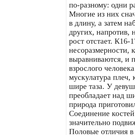
по-разному: одни р
Многие из них сна
в длину, а затем на
других, напротив, н
рост отстает. К16-1
несоразмер­ности, 
выравниваются, и п
взрослого человека
мускулатура плеч, 
шире таза. У деву
преобладает над ши
природа приготови­
Соединение костей 
значительно подви
Половые отличия в