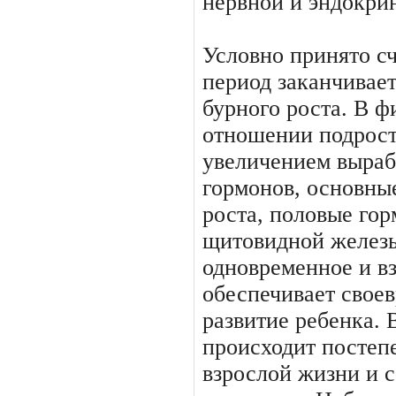
нервной и эндокри
Условно принято сч
пери­од заканчивае
бурного роста. В ф
отношении подрост
увеличением выраб
гормонов, основные
роста, половые гор
щитовидной железы
одновременное и в
обеспечи­вает свое
развитие ребенка. 
происходит постепе
взрослой жизни и 