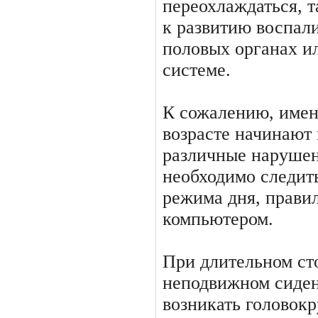
переохлаж­даться, 
к развитию воспа­л
половых органах и
системе.
К сожалению, имен
возрасте на­чинают
различные нарушени
необходимо следить
режима дня, правил
компь­ютером.
При длительном ст
не­подвижном сиде
возникать го­ловок