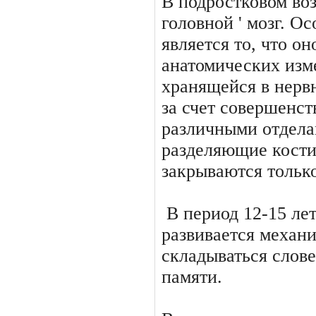
В подростковом воз
головной ' мозг. О
является то, что он
анатомических изме
хранящейся в нерв
за счет совершенст
различ­ными отдел
разделяющие кости 
закрываются только
В период 12-15 ле
развивает­ся механ
складываться сло­в
памяти.