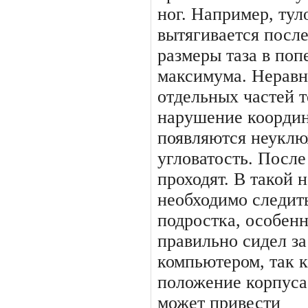
ног. Например, тул
вытягивается пос­ле
размеры таза в поп
максимума. Неравн
отдельных частей 
на­рушение коорди
появляются неук­лю
угловатость. После
проходят. В такой 
необходимо следит
подрост­ка, особенн
правильно сидел за 
компьютером, так 
положение корпуса
может привести