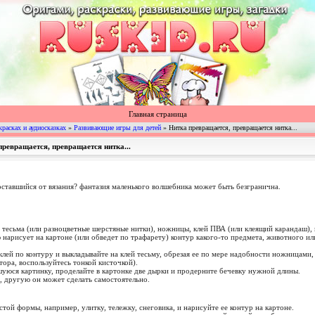
Главная страница
красках и аудиосказках
»
Развивающие игры для детей
» Нитка превращается, превращается нитка...
превращается, превращается нитка...
оставшийся от вязания? фантазия маленького волшебника может быть безгранична.
 тесьма (или разноцветные шерстяные нитки), ножницы, клей ПВА (или клеящий карандаш), к
 нарисует на картоне (или обведет по трафарету) контур какого-то предмета, животного ил
клей по контуру и выкладывайте на клей тесьму, обрезая ее по мере надобности ножницами,
тора, воспользуйтесь тонкой кисточкой).
шуюся картинку, проделайте в картонке две дырки и продерните бечевку нужной длины.
м, другую он может сделать самостоятельно.
той формы, например, улитку, тележку, снеговика, и нарисуйте ее контур на картоне.