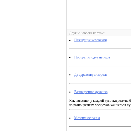
Другие новости по теме:
Пляшущие человечки
Портрет из одуванчиков
Да здравствует король
Разноцветное лукошко
Как известно, у каждой девочки должна б
из разноцветных лоскутков как нельзя лу
Мозаичное панно