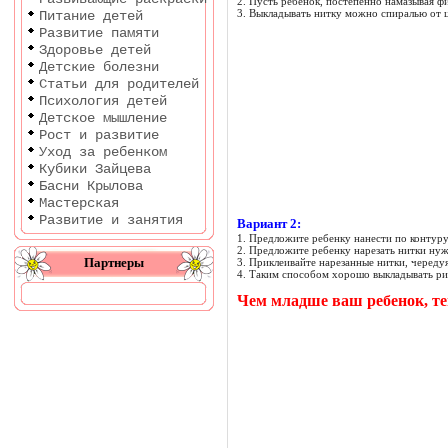
2. Пусть ребенок, постепенно намазывая фи
3. Выкладывать нитку можно спиралью от ц
Питание детей
Развитие памяти
Здоровье детей
Детские болезни
Статьи для родителей
Психология детей
Детское мышление
Рост и развитие
Уход за ребенком
Кубики Зайцева
Басни Крылова
Мастерская
Развитие и занятия
Вариант 2:
1. Предложите ребенку нанести по контур
2. Предложите ребенку нарезать нитки нуж
Партнеры
3. Приклеивайте нарезанные нитки, чередуя
4. Таким способом хорошо выкладывать ри
Чем младше ваш ребенок, т