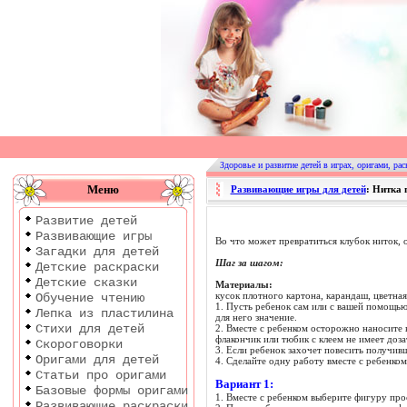
Оригами
|
Раскраски
Здоровье и развитие детей в играх, оригами, рас
|
Меню
Развивающие игры для детей
: Нитка 
Развитие
Развитие детей
детей
Развивающие игры
Во что может превратиться клубок ниток, 
Загадки для детей
Шаг за шагом:
Детские раскраски
Детские сказки
Материалы:
кусок плотного картона, карандаш, цветная
Обучение чтению
1. Пусть ребенок сам или с вашей помощью
Лепка из пластилина
для него значение.
Стихи для детей
2. Вместе с ребенком осторожно наносите 
флакончик или тюбик с клеем не имеет доза
Скороговорки
3. Если ребенок захочет повесить получив
Оригами для детей
4. Сделайте одну работу вместе с ребенко
Статьи про оригами
Вариант 1:
Базовые формы оригами
1. Вместе с ребенком выберите фигуру прос
Развивающие раскраски