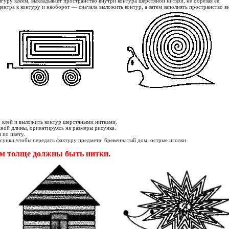
гуру клеем, выкладывает пространство внутри контура шерстяной ниткой, не обрезая ее.
ентра к контуру и наоборот — сначала выложить контур, а затем заполнять пространство в
у клей и выложить контур шерстяными нитками.
ной длины, ориентируясь на размеры рисунка.
 по цвету.
сунки,чтобы передать фактуру предмета: бревенчатый дом, острые иголки
ем толще должны быть нитки.