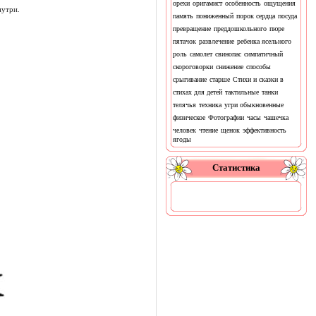
орехи
оригамист
особенность
ощущения
нутри.
память
пониженный
порок сердца
посуда
превращение
преддошкольного
пюре
пятачок
развлечение
ребенка ясельного
роль
самолет
свинопас
симпатичный
скороговорки
снижение
способы
срыгивание
старше
Стихи и сказки в
стихах для детей
тактильные
танки
телячья
техника
угри обыкновенные
физическое
Фотографии
часы
чашечка
человек
чтение
щенок
эффективность
ягоды
Статистика