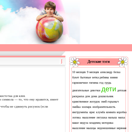
Детские тэги
10 месяцев
9 месяцев
александр
белка
букет
бытовые
ветка рябины
винни
гармоничное
гигиена
год
грудь
дети
двигательные
девочки
детская
источка для клея.
раскраска
дом
дома
дошкольник
и символа — то, что ему нравится, имеет
единственное
желудок
змей горыныч
 чтобы не сдвинуть рисунок (если
змейка
зоопарк
изобразительность
инструменты
ирис
клумба
комната
коробка
логика. мышление
лягушка
малыш
маска
маше
медуза
младенец
моторика
мышление
мышцы
недоношенные
нервная