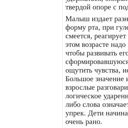
твердой опоре с по
Малыш издает разн
фор­му рта, при гу
смеется, реаги­руе
этом возрасте надо 
чтобы развивать ег
сформировавшуюся
ощутить чувства, 
Большое значе­ние 
взрослые разговари
логическое ударени
либо слова означае
упрек. Дети начин
очень рано.