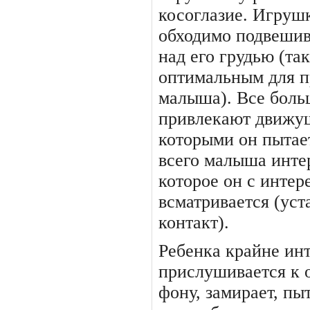
косоглазие. Игрушк
обходимо подвешив
над его гру­дью (та
оптимальным для п
малыша). Все боль
привлекают движущ
которыми он пытае
всего ма­лыша инте
которое он с интер
всматривается (уст
контакт).
Ребенка крайне инт
при­слушивается к
фону, зами­рает, пы