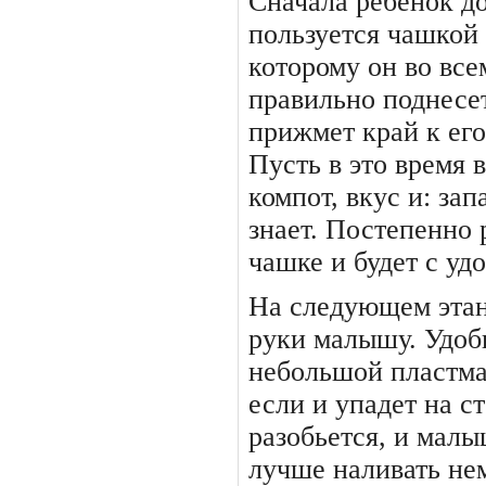
Сначала ребенок д
пользуется чашкой
которому он во все
правильно поднесе
прижмет край к его
Пусть в это время 
компот, вкус и: за
знает. Постепенно 
чашке и будет с уд
На следующем этан
руки малышу. Удоб
небольшой пластма
если и упадет на с
разобьется, и малы
луч­ше наливать не