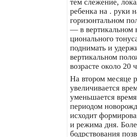
тем слежение, лока
ребенка на . руки н
горизонтальном пол
— в вертикальном в
ционального тонуса
поднимать и удержи
вертикальном полож
возрасте около 20 ч
На втором месяце р
увеличивает­ся вре
уменьшается время
периодом новорожд
исходит формирова
и режи­ма дня. Бол
бодрствования по­з