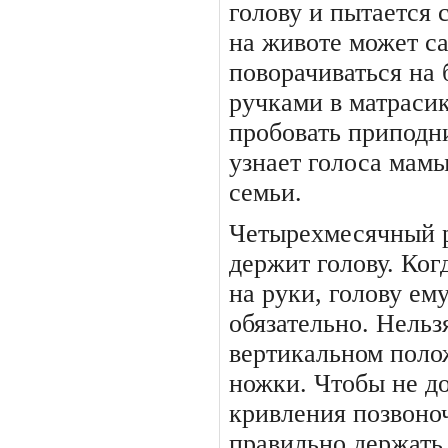
голову и пытает­ся 
на животе может са
поворачиваться на 
ручками в матрасик
пробовать при­подн
узнает голоса мамы
семьи.
Четырехмесячный 
держит го­лову. Ко
на руки, голову ем
обязательно. Нельзя
вертикальном полож
ножки. Чтобы не до
кривления позвоно
правильно дер­жать