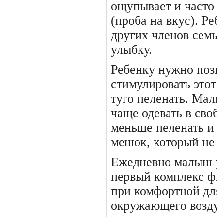
ощупывает и часто 
(проба на вкус). Ре
других членов семьи
улыбку.
Ребенку нужно поз
стиму­лировать это
туго пеленать. Мал
чаще одевать в сво
меньше пеленать и 
мешок, который не
Ежедневно малыш 
пер­вый комплекс 
при комфорт­ной дл
окружающего возду