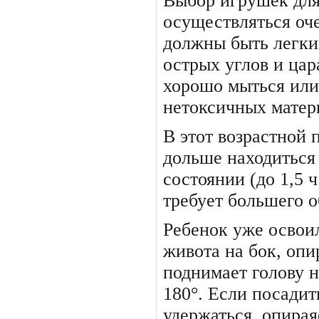
Выбор игрушек дл
осуществлять­ся оч
должны быть легки
острых углов и ца
хорошо мыться или 
нетоксичных матер
В этот возрастной
дольше находиться
состоянии (до 1,5 ч
требует большего 
Ребенок уже освои
живота на бок, опи
поднимает голову н
180°. Если посадить
удержаться, опирая