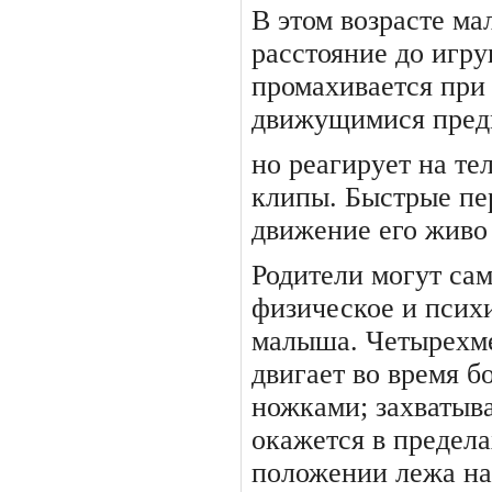
В этом возрасте м
расстоя­ние до игр
промахивается при е
движущимися пред
но реагирует на т
клипы. Быстрые пе
движение его живо
Родители могут са
физичес­кое и псих
малыша. Четырех­м
двигает во время б
ножками; захватыва
окажется в предела
положе­нии лежа н