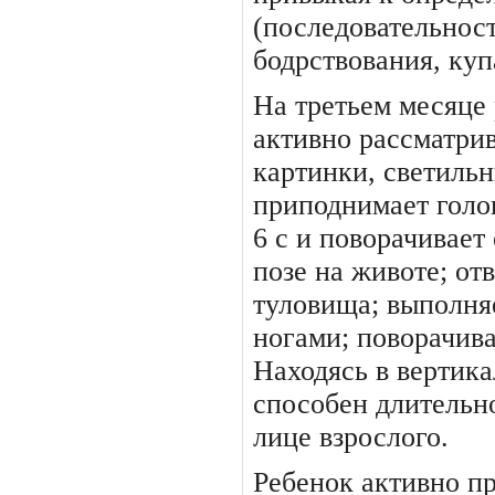
(последовательнос
бодрствования, куп
На третьем месяце
активно рассматри
картинки, светильн
приподнимает голов
6 с и поворачивает 
позе на животе; от
тулови­ща; выполн
ногами; по­ворачив
Находясь в вертика
способен длительно
лице взрослого.
Ребенок активно п