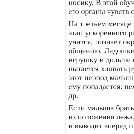
носику. В этой обу
его органы чувств 
На третьем месяце
этап ускоренного р
учится, познает ок
общению. Ладошки 
игрушку и дольше с 
пытается хлопать р
этот период малыш 
ему попадает­ся: п
др.
Если малыша брать
из положения лежа,
и выво­дит вперед 