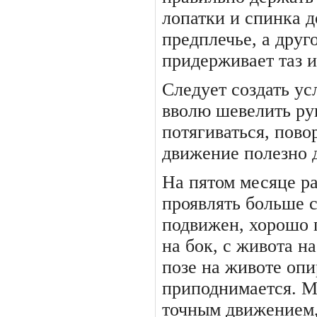
лопатки и спинка д
предплечье, а друг
придерживает таз и
Следует создать у
вволю шевелить ру
потягиваться, повор
движение полезно д
На пятом месяце р
про­являть больше 
подвижен, хо­рошо 
на бок, с живота на
позе на животе опи
приподнимается. М
точным движением, 