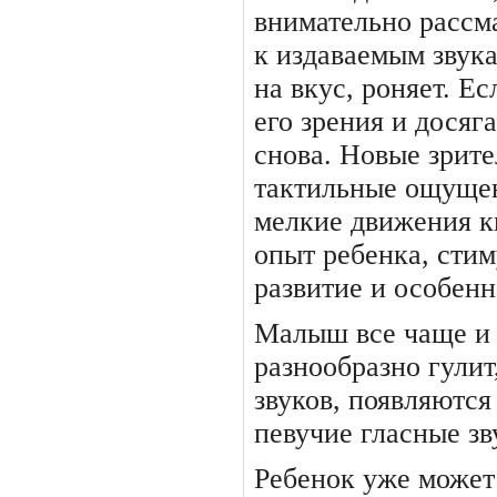
внимательно рассм
к издаваемым зву­к
на вкус, роняет. Ес
его зрения и досяг
снова. Новые зрите
тактильные ощущен
мелкие движения к
опыт ребенка, сти
развитие и особенн
Малыш все чаще и 
разно­образно гулит
звуков, появля­ютс
певучие гласные зв
Ребенок уже может