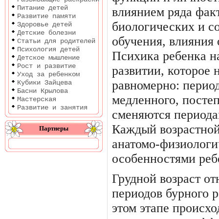
Питание детей
влиянием ряда фак
Развитие памяти
биологических и со
Здоровье детей
Детские болезни
обучения, влияния
Статьи для родителей
Психология детей
Психи­ка ребенка 
Детское мышление
Рост и развитие
развитии, кото­рое 
Уход за ребенком
равномерно: период
Кубики Зайцева
Басни Крылова
медленного, посте
Мастерская
Развитие и занятия
сменяют­ся периода
Каждый возрастной
Партнеры
анатомо-физиологи
особенностями реб
Грудной возраст от
периодов бурного р
этом этапе про­исх