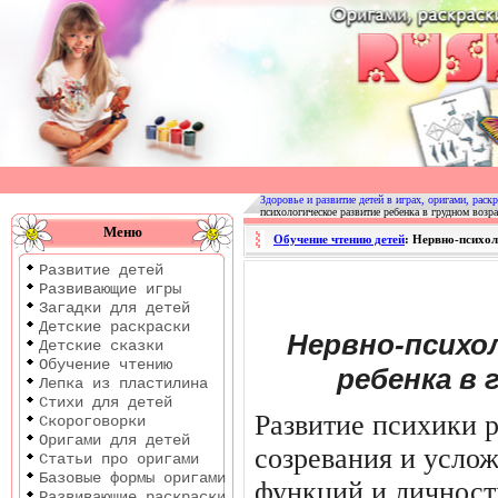
Оригами
|
Раскраски
Здоровье и развитие детей в играх, оригами, раскр
психологическое развитие ребенка в грудном возра
|
Меню
Обучение чтению детей
: Нервно-психол
Развитие
Развитие детей
детей
Развивающие игры
Загадки для детей
Детские раскраски
Нервно-психо
Детские сказки
Обучение чтению
ребенка в 
Лепка из пластилина
Стихи для детей
Развитие психики 
Скороговорки
Оригами для детей
со­зревания и усло
Статьи про оригами
Базовые формы оригами
функций и лич­нос
Развивающие раскраски