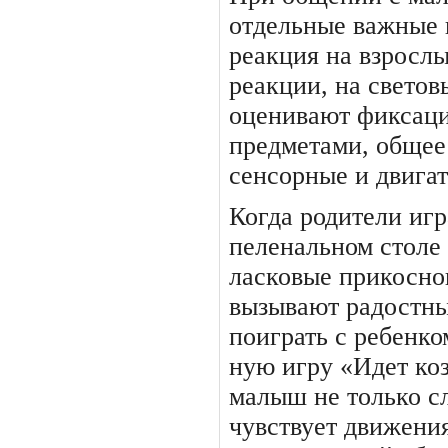
отдель­ные важные 
реакция на взрос­л
реакции, на светов
оценивают фиксаци
предметами, общее 
сенсорные и двига
Когда родители иг
пеленальном столе
ласковые прикоснов
вызывают радостны
поиграть с ребенко
ную игру «Идет коз
малыш не только с
чувствует движения