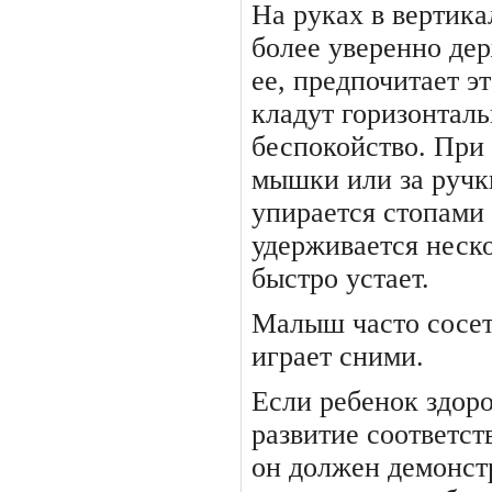
На руках в вертик
бо­лее уверенно де
ее, предпо­читает э
кладут горизонталь
беспокойство. При
мышки или за ручки
упира­ется стопами
удерживается неск
быстро устает.
Малыш часто сосет
играет сними.
Если ребенок здоро
разви­тие соответст
он должен демонст