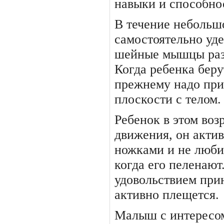
навыки и способно
В течение небольш
самостоя­тельно уд
шейные мышцы разв
Когда ребенка беру
прежнему надо при
плос­кости с телом.
Ребенок в этом воз
движе­ния, он акти
ножками и не лю­б
когда его пеленаю
удовольствием при
активно плещется.
Малыш с интересом