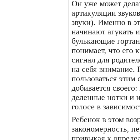
Он уже может дела
артикуля­ции звуко
звуки). Именно в э
начинают агукать и
булькающие гортанн
понимает, что его
сиг­нал для родите
на себя вни­мание.
пользоваться этим 
добивается своего:
деленные нотки и 
голосе в зависимос
Ребенок в этом воз
зако­номерность, п
привыкая к опреде