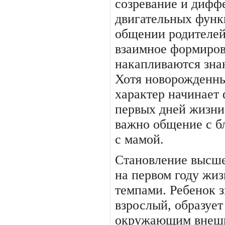
созревание и дифф
двигательных функ
общении родителей
вза­имное формиро
накапливаются зна­
Хотя новорожденный
характер начинает
первых дней жизни,
важ­но общение с 
с мамой.
Становление высше
на пер­вом году жи
темпами. Ребенок з
взрослый, образует
окружающим внешн