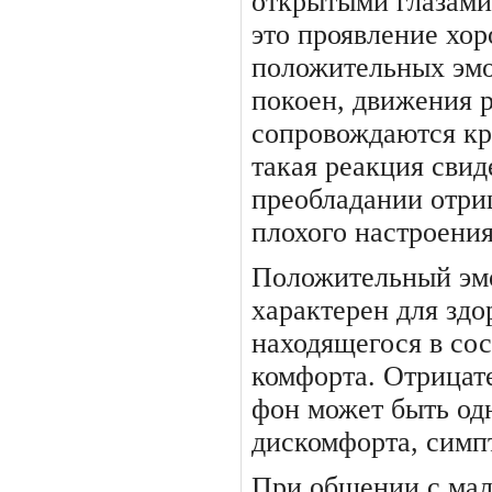
открытыми глазами
это проявление хор
положительных эмо
покоен, движения 
сопровож­даются кр
такая реакция свид
преобладании отри
плохого настроения
Положительный эм
характерен для здо
находящегося в сос
комфорта. Отрицат
фон может быть од
дискомфор­та, симп
При общении с мал