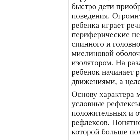
быстро дети приоб
поведе­ния. Огромн
ребенка играет реч
периферические нер
спинного и головно
миелиновой оболочк
изолятором. На ра
ребенок начинает р
движениями, а цел
Основу характера 
условные рефлексы
положительных и о
рефлексов. Понятно
которой больше по