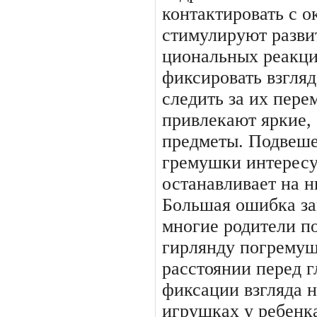
контактировать с 
стимулируют разви
циональных реакц
фиксировать взгляд
следить за их пере
привлекают яркие,
предметы. Подвеше
гремушки интересу
останавливает на н
Большая ошибка зак
многие родители п
гирлянду погремуш
расстоянии перед 
фиксации взгля­да 
игрушках у ребенка